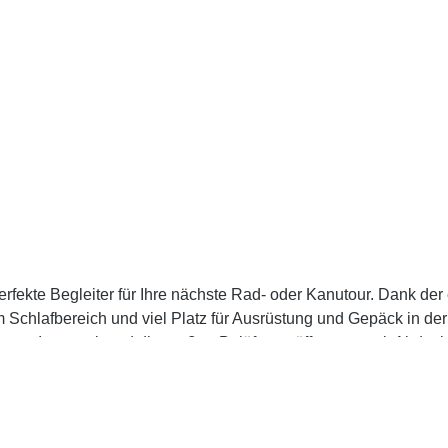
rfekte Begleiter für Ihre nächste Rad- oder Kanutour. Dank der 
 im Schlafbereich und viel Platz für Ausrüstung und Gepäck in 
ze am Innenzelt und die großen Belüftungsöffnungen mit Abdeck
es Raumklima im Innenzelt.