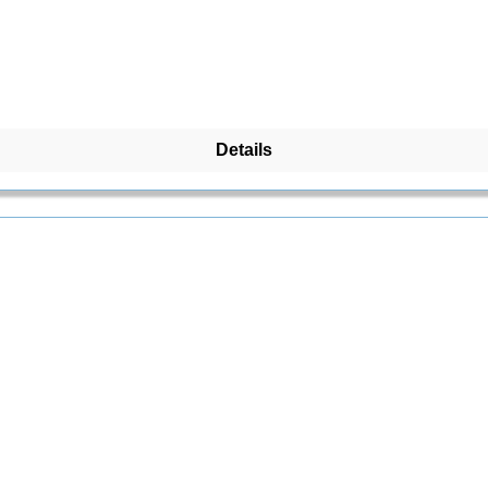
en Elementen hinzu und schlafe tief und fest für die Abenteuer
Details