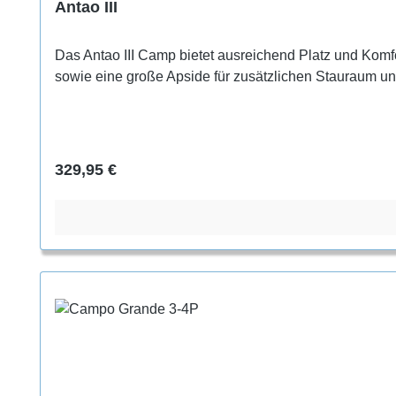
Antao III
Das Antao III Camp bietet ausreichend Platz und Komf
sowie eine große Apside für zusätzlichen Stauraum un
Regulärer Preis:
329,95 €