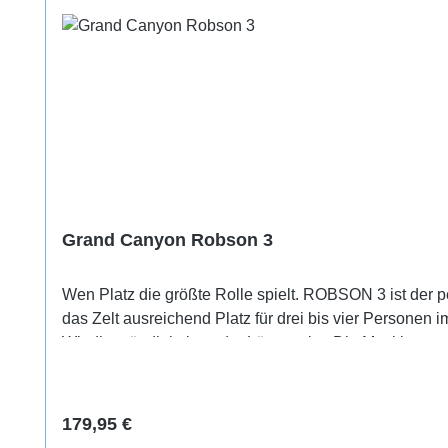
Grand Canyon Robson 3
Wen Platz die größte Rolle spielt. ROBSON 3 ist der pe
das Zelt ausreichend Platz für drei bis vier Personen
Windbeständigkeit an der Längsseite. Die Moskitonet
hervorragende Luftzirkulation und ein stets angenehm
Regulärer Preis:
179,95 €