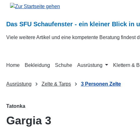
m Hauptinhalt springen
Zur Suche springen
Zur Hauptnavigation springen
Das SFU Schaufenster - ein kleiner Blick in 
Viele weitere Artikel und eine kompetente Beratung findest
Home
Bekleidung
Schuhe
Ausrüstung
Klettern & 
Ausrüstung
Zelte & Tarps
3 Personen Zelte
Tatonka
Gargia 3