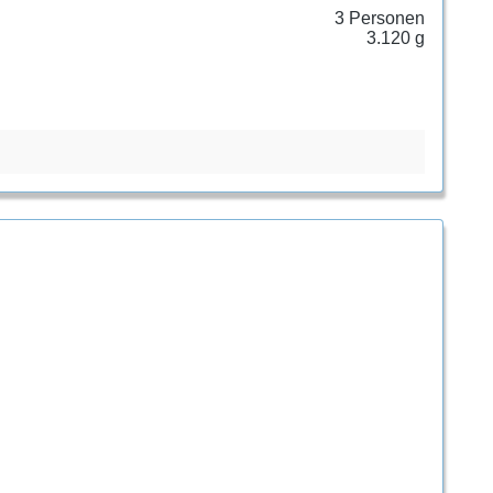
 von morgen! Als SET inklusive INNENZELT!
3 Personen
3.120 g