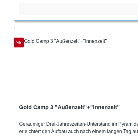
Rabatt
%
Gold Camp 3 "Außenzelt"+"Innenzelt"
Geräumiger Drei-Jahreszeiten-Unterstand im Pyramiden
erleichtert den Aufbau auch nach einem langen Tag auf dem Trail. Im Inneren findest du viel Platz zum A