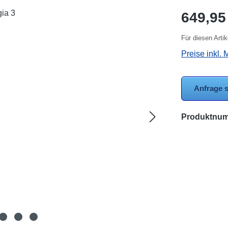
Regulärer Pr
649,95
Für diesen Arti
Preise inkl. 
Anfrage s
Produktnu