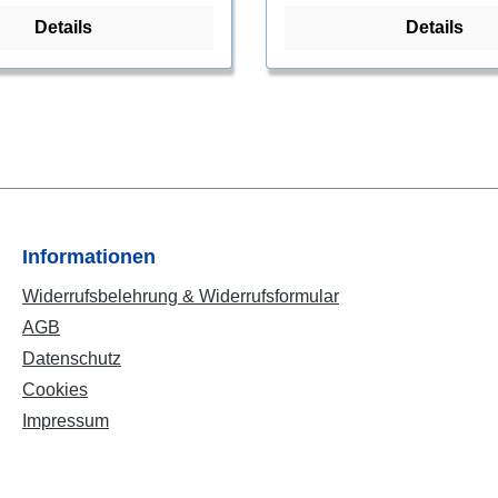
 Für drei Jahreszeiten.
sind.Innenraumlösungen n
Details
Details
ungenutzten Raum über Ih
und halten die Ausrüstung 
und aus dem Weg. Die erwe
Grundfläche schafft einen 
Boden für trockenes, schmu
Umziehen und zusätzliche
Ausrüstungsaufbewahrung 
erhältlich). Das Copper Sp
Bikepack Zelt ist Ihr spezie
Informationen
Unterschlupf für Single-Tr
Widerrufsbelehrung & Widerrufsformular
Double-Track-Abenteuer üb
AGB
Datenschutz
Cookies
Impressum