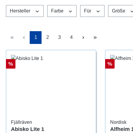
Hersteller
Farbe
Für
Größe
Seite
Seite
Seite
Seite
1
2
3
4
Rabatt
Rabatt
%
%
Fjällräven
Nordisk
Abisko Lite 1
Alfheim 