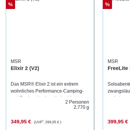
Gepäckträger und los geht's. Die
Rabatt
Rabatt
%
%
Tasche, die Schulterriemen und
Nähte bestehen aus 100% recyceltem
Polypropylen (PP).
MSR
MSR
Elixir 2 (V2)
FreeLite 
Das MSR® Elixir 2 ist ein extrem
Soloabent
wohnliches Performance-Camping-
zwangsläuf
und Rucksackzelt und eine ideale
und einem
2 Personen
Option für Abenteurer, die ein einfach
verbunden 
2.770 g
aufzubauendes Zelt zu einem
halb-freist
günstigen Preis suchen. Im
die an Gew
Verkaufspreis:
Regulärer Preis:
Verkaufsp
349,95 €
399,95 €
*
(UVP
:
399,95 €
)
Gegensatz zu vielen Zelten dieser
an Platz o