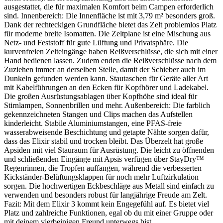
ausgestattet, die für maximalen Komfort beim Campen erforderlich
sind. Innenbereich: Die Innenfläche ist mit 3,79 m² besonders groß.
Dank der rechteckigen Grundfläche bietet das Zelt problemlos Platz
für moderne breite Isomatten. Die Zeltplane ist eine Mischung aus
Netz- und Feststoff für gute Lüftung und Privatsphäre. Die
kurvenfreien Zelteingänge haben Reißverschlüsse, die sich mit einer
Hand bedienen lassen. Zudem enden die Reißverschlüsse nach dem
Zuziehen immer an derselben Stelle, damit der Schieber auch im
Dunkeln gefunden werden kann. Stautaschen für Geräte aller Art
mit Kabelführungen an den Ecken für Kopfhörer und Ladekabel.
Die großen Ausrüstungsablagen über Kopfhöhe sind ideal für
Stirnlampen, Sonnenbrillen und mehr. Außenbereich: Die farblich
gekennzeichneten Stangen und Clips machen das Aufstellen
kinderleicht. Stabile Aluminiumstangen, eine PFAS-freie
wasserabweisende Beschichtung und getapte Nähte sorgen dafür,
dass das Elixir stabil und trocken bleibt. Das Überzelt hat große
Apsiden mit viel Stauraum für Ausrüstung. Die leicht zu öffnenden
und schließenden Eingänge mit Apsis verfügen über StayDry™
Regenrinnen, die Tropfen auffangen, während die verbesserten
Kickständer-Belüftungsklappen für noch mehr Luftzirkulation
sorgen. Die hochwertigen Eckbeschläge aus Metall sind einfach zu
verwenden und besonders robust für langjährige Freude am Zelt.
Fazit: Mit dem Elixir 3 kommt kein Engegefühl auf. Es bietet viel
Platz und zahlreiche Funktionen, egal ob du mit einer Gruppe oder
mit deinem vierbeinigen Freund unterwegs bist.