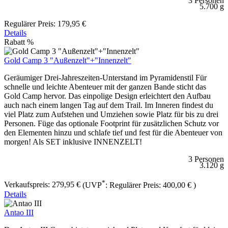
3 Personen
5.700 g
Regulärer Preis:
179,95 €
Details
Rabatt
%
Gold Camp 3 "Außenzelt"+"Innenzelt"
Geräumiger Drei-Jahreszeiten-Unterstand im Pyramidenstil Für
schnelle und leichte Abenteuer mit der ganzen Bande sticht das
Gold Camp hervor. Das einpolige Design erleichtert den Aufbau
auch nach einem langen Tag auf dem Trail. Im Inneren findest du
viel Platz zum Aufstehen und Umziehen sowie Platz für bis zu drei
Personen. Füge das optionale Footprint für zusätzlichen Schutz vor
den Elementen hinzu und schlafe tief und fest für die Abenteuer von
morgen! Als SET inklusive INNENZELT!
3 Personen
3.120 g
*
Verkaufspreis:
279,95 €
(UVP
:
Regulärer Preis:
400,00 €
)
Details
Antao III