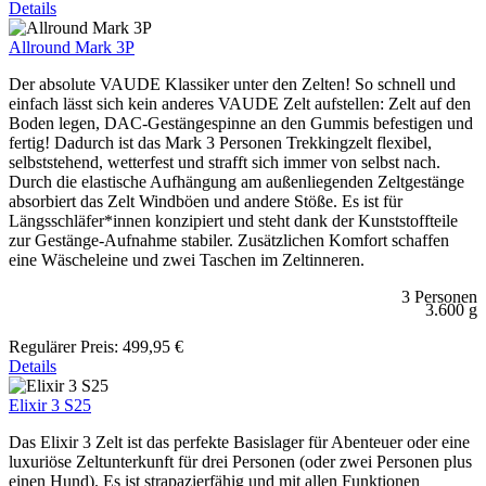
Details
Allround Mark 3P
Der absolute VAUDE Klassiker unter den Zelten! So schnell und
einfach lässt sich kein anderes VAUDE Zelt aufstellen: Zelt auf den
Boden legen, DAC-Gestängespinne an den Gummis befestigen und
fertig! Dadurch ist das Mark 3 Personen Trekkingzelt flexibel,
selbststehend, wetterfest und strafft sich immer von selbst nach.
Durch die elastische Aufhängung am außenliegenden Zeltgestänge
absorbiert das Zelt Windböen und andere Stöße. Es ist für
Längsschläfer*innen konzipiert und steht dank der Kunststoffteile
zur Gestänge-Aufnahme stabiler. Zusätzlichen Komfort schaffen
eine Wäscheleine und zwei Taschen im Zeltinneren.
3 Personen
3.600 g
Regulärer Preis:
499,95 €
Details
Elixir 3 S25
Das Elixir 3 Zelt ist das perfekte Basislager für Abenteuer oder eine
luxuriöse Zeltunterkunft für drei Personen (oder zwei Personen plus
einen Hund). Es ist strapazierfähig und mit allen Funktionen