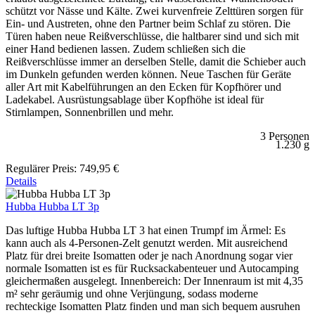
schützt vor Nässe und Kälte. Zwei kurvenfreie Zelttüren sorgen für
Ein- und Austreten, ohne den Partner beim Schlaf zu stören. Die
Türen haben neue Reißverschlüsse, die haltbarer sind und sich mit
einer Hand bedienen lassen. Zudem schließen sich die
Reißverschlüsse immer an derselben Stelle, damit die Schieber auch
im Dunkeln gefunden werden können. Neue Taschen für Geräte
aller Art mit Kabelführungen an den Ecken für Kopfhörer und
Ladekabel. Ausrüstungsablage über Kopfhöhe ist ideal für
Stirnlampen, Sonnenbrillen und mehr.
3 Personen
1.230 g
Regulärer Preis:
749,95 €
Details
Hubba Hubba LT 3p
Das luftige Hubba Hubba LT 3 hat einen Trumpf im Ärmel: Es
kann auch als 4-Personen-Zelt genutzt werden. Mit ausreichend
Platz für drei breite Isomatten oder je nach Anordnung sogar vier
normale Isomatten ist es für Rucksackabenteuer und Autocamping
gleichermaßen ausgelegt. Innenbereich: Der Innenraum ist mit 4,35
m² sehr geräumig und ohne Verjüngung, sodass moderne
rechteckige Isomatten Platz finden und man sich bequem ausruhen