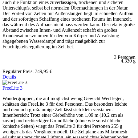
auch die Funktion eines zuverlässigen, trockenen und sicheren
Unterschlupfs, selbst bei normalen Übernachtungen in der Natur.
Der Vorteil von Zelten mit Außenstangen liegt im schnellen Aufbau
und der sofortigen Schaffung eines trockenen Raums im Innenzelt,
das während des Aufbaus nicht nass werden kann. Der relativ große
Abstand zwischen Innen- und Außenzelt schafft ein großes
Kondensationsvolumen für den von Körper und Ausrüstung
abgegebenen Wasserdampf und trägt maßgeblich zur
Feuchtigkeitsregulierung im Zelt bei.
3 Personen
4.330 g
Regulärer Preis:
749,95 €
Details
FreeLite 3
Wandergruppen, die auf möglichst wenig Gewicht Wert legen,
schätzen das FreeLite 3 für drei Personen. Das besonders leichte
und dennoch großräumige Zelt lässt sich klein verstauen.
Innenbereich: Trotz einer Giebelhöhe von 1,09 m (10,2 cm als
zuvor) und rechteckiger Grundfläche (ohne wie sonst übliche
konische Seiten) wiegt das FreeLite 3 für drei Personen 255 g
weniger als das Vorgängermodell. Die Zeltplane aus Mikromesh
erlaubt ausgezeichnete Lüftung, ein wasserdichter Wannenboden