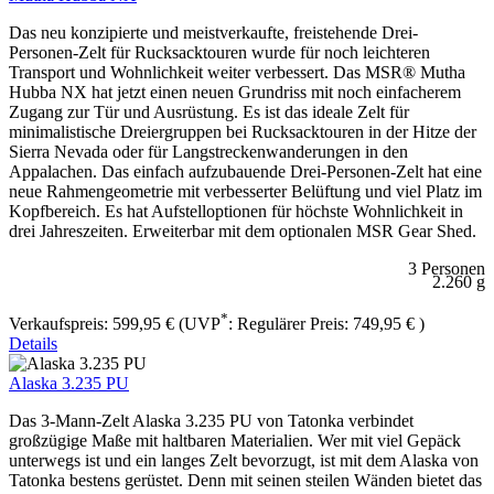
Das neu konzipierte und meistverkaufte, freistehende Drei-
Personen-Zelt für Rucksacktouren wurde für noch leichteren
Transport und Wohnlichkeit weiter verbessert. Das MSR® Mutha
Hubba NX hat jetzt einen neuen Grundriss mit noch einfacherem
Zugang zur Tür und Ausrüstung. Es ist das ideale Zelt für
minimalistische Dreiergruppen bei Rucksacktouren in der Hitze der
Sierra Nevada oder für Langstreckenwanderungen in den
Appalachen. Das einfach aufzubauende Drei-Personen-Zelt hat eine
neue Rahmengeometrie mit verbesserter Belüftung und viel Platz im
Kopfbereich. Es hat Aufstelloptionen für höchste Wohnlichkeit in
drei Jahreszeiten. Erweiterbar mit dem optionalen MSR Gear Shed.
3 Personen
2.260 g
*
Verkaufspreis:
599,95 €
(UVP
:
Regulärer Preis:
749,95 €
)
Details
Alaska 3.235 PU
Das 3-Mann-Zelt Alaska 3.235 PU von Tatonka verbindet
großzügige Maße mit haltbaren Materialien. Wer mit viel Gepäck
unterwegs ist und ein langes Zelt bevorzugt, ist mit dem Alaska von
Tatonka bestens gerüstet. Denn mit seinen steilen Wänden bietet das