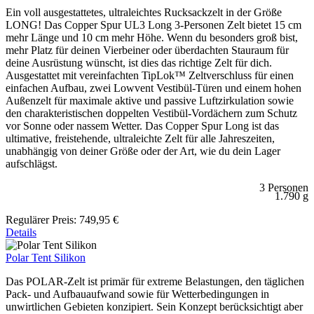
Ein voll ausgestattetes, ultraleichtes Rucksackzelt in der Größe
LONG! Das Copper Spur UL3 Long 3-Personen Zelt bietet 15 cm
mehr Länge und 10 cm mehr Höhe. Wenn du besonders groß bist,
mehr Platz für deinen Vierbeiner oder überdachten Stauraum für
deine Ausrüstung wünscht, ist dies das richtige Zelt für dich.
Ausgestattet mit vereinfachten TipLok™ Zeltverschluss für einen
einfachen Aufbau, zwei Lowvent Vestibül-Türen und einem hohen
Außenzelt für maximale aktive und passive Luftzirkulation sowie
den charakteristischen doppelten Vestibül-Vordächern zum Schutz
vor Sonne oder nassem Wetter. Das Copper Spur Long ist das
ultimative, freistehende, ultraleichte Zelt für alle Jahreszeiten,
unabhängig von deiner Größe oder der Art, wie du dein Lager
aufschlägst.
3 Personen
1.790 g
Regulärer Preis:
749,95 €
Details
Polar Tent Silikon
Das POLAR-Zelt ist primär für extreme Belastungen, den täglichen
Pack- und Aufbauaufwand sowie für Wetterbedingungen in
unwirtlichen Gebieten konzipiert. Sein Konzept berücksichtigt aber