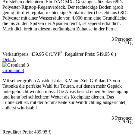
Aufstellen erleichtern. Ein DAC MX- Gestänge stützt das 68D-
Polyester-Ripstop-Regenverdeck. Der rechteckige Boden (groß
genug für drei regular, rechteckige Schlafmatten) besteht aus 68D-
Polyester mit einer Wassersäule von 4.000 mm; eine Grundfläche,
die bis zu den Spitzen der Apsiden reicht, ist seperat erhältlich.
Mach dich breit in diesem geräumigen Zuhause in der Ferne.
3 Personen
3.170 g
*
Verkaufspreis:
439,95 €
(UVP
:
Regulärer Preis:
549,95 €
)
Details
Grönland 3
Mit seiner großen Apside ist das 3-Mann-Zelt Grönland 3 von
Tatonka die perfekte Wahl für Touren, auf denen mehr Gepäck
untergebracht werden muss. Die Apsis besitzt einen Seiteneingang
und kann bei schlechtem Wetter als Kochplatz dienen. Das
Tunnelzelt ist, mit der Schmalseite zur Windrichtung ausgerichtet,
äußerst windstabil.
3 Personen
3.700 g
Regulärer Preis:
489,95 €