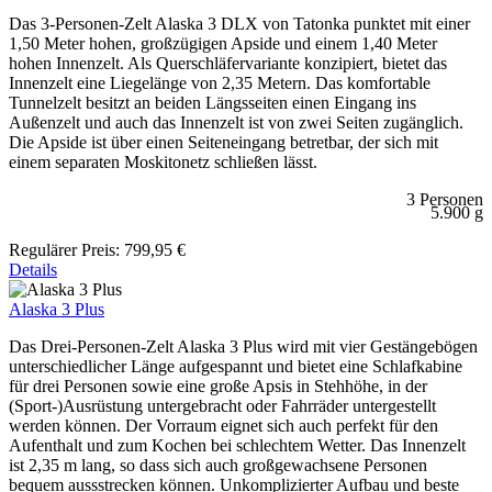
Das 3-Personen-Zelt Alaska 3 DLX von Tatonka punktet mit einer
1,50 Meter hohen, großzügigen Apside und einem 1,40 Meter
hohen Innenzelt. Als Querschläfervariante konzipiert, bietet das
Innenzelt eine Liegelänge von 2,35 Metern. Das komfortable
Tunnelzelt besitzt an beiden Längsseiten einen Eingang ins
Außenzelt und auch das Innenzelt ist von zwei Seiten zugänglich.
Die Apside ist über einen Seiteneingang betretbar, der sich mit
einem separaten Moskitonetz schließen lässt.
3 Personen
5.900 g
Regulärer Preis:
799,95 €
Details
Alaska 3 Plus
Das Drei-Personen-Zelt Alaska 3 Plus wird mit vier Gestängebögen
unterschiedlicher Länge aufgespannt und bietet eine Schlafkabine
für drei Personen sowie eine große Apsis in Stehhöhe, in der
(Sport-)Ausrüstung untergebracht oder Fahrräder untergestellt
werden können. Der Vorraum eignet sich auch perfekt für den
Aufenthalt und zum Kochen bei schlechtem Wetter. Das Innenzelt
ist 2,35 m lang, so dass sich auch großgewachsene Personen
bequem aussstrecken können. Unkomplizierter Aufbau und beste