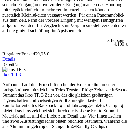
seitliche Eingang und ein vorderer Eingang machen das Handling
mit Gepäck einfach. In mehreren Innenzelttaschen können
zusätzlich Kleinigkeiten verstaut werden. Für einen Panoramablick
aus dem Zelt, kann der vordere Eingang mit wenigen Handgriffen
aufgerollt werden. Im Vergleich zum Vorjahresmodell verzichten wir
auf die große Dachlüftung im Apsisbereich.
3 Personen
4.100 g
Regulärer Preis:
429,95 €
Details
Rabatt
%
Ikos TR 3
Aufbauend auf den Fortschritten bei der Konstruktion unserer
preisgekrönten, ultraleichten Telos Tension Ridge Zelte, stellt Sea to
Summit das Ikos TR 3 Zelt vor, das die gleichen großartigen
Eigenschaften und vielseitigen Aufbaumöglichkeiten für
komfortorientiertes Backpacking und fahrzeuggestütztes Camping
bietet. Das Ikos zeichnet sich durch die typische Sea to Summit
Materialqualität und die Liebe zum Detail aus. Vier Innentaschen
und zwei Ausrüstungsfächer bieten reichlich Stauraum, während die
aus Aluminium gefertigten Stangenfüße/Rainfly C-Clips das