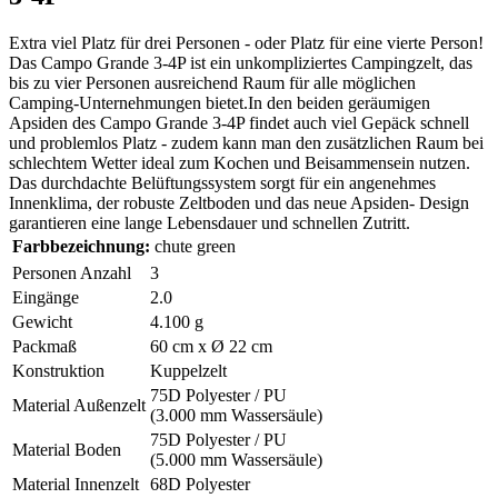
Extra viel Platz für drei Personen - oder Platz für eine vierte Person!
Das Campo Grande 3-4P ist ein unkompliziertes Campingzelt, das
bis zu vier Personen ausreichend Raum für alle möglichen
Camping-Unternehmungen bietet.In den beiden geräumigen
Apsiden des Campo Grande 3-4P findet auch viel Gepäck schnell
und problemlos Platz - zudem kann man den zusätzlichen Raum bei
schlechtem Wetter ideal zum Kochen und Beisammensein nutzen.
Das durchdachte Belüftungssystem sorgt für ein angenehmes
Innenklima, der robuste Zeltboden und das neue Apsiden- Design
garantieren eine lange Lebensdauer und schnellen Zutritt.
Farbbezeichnung:
chute green
Personen Anzahl
3
Eingänge
2.0
Gewicht
4.100 g
Packmaß
60 cm x Ø 22 cm
Konstruktion
Kuppelzelt
75D Polyester / PU
Material Außenzelt
(3.000 mm Wassersäule)
75D Polyester / PU
Material Boden
(5.000 mm Wassersäule)
Material Innenzelt
68D Polyester