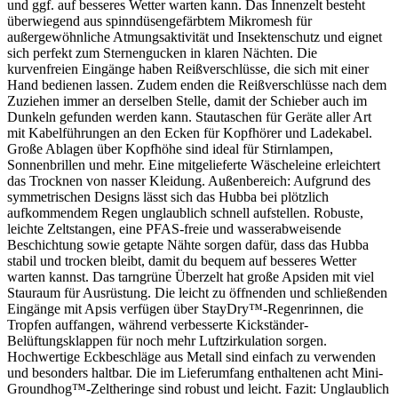
und ggf. auf besseres Wetter warten kann. Das Innenzelt besteht
überwiegend aus spinndüsengefärbtem Mikromesh für
außergewöhnliche Atmungsaktivität und Insektenschutz und eignet
sich perfekt zum Sternengucken in klaren Nächten. Die
kurvenfreien Eingänge haben Reißverschlüsse, die sich mit einer
Hand bedienen lassen. Zudem enden die Reißverschlüsse nach dem
Zuziehen immer an derselben Stelle, damit der Schieber auch im
Dunkeln gefunden werden kann. Stautaschen für Geräte aller Art
mit Kabelführungen an den Ecken für Kopfhörer und Ladekabel.
Große Ablagen über Kopfhöhe sind ideal für Stirnlampen,
Sonnenbrillen und mehr. Eine mitgelieferte Wäscheleine erleichtert
das Trocknen von nasser Kleidung. Außenbereich: Aufgrund des
symmetrischen Designs lässt sich das Hubba bei plötzlich
aufkommendem Regen unglaublich schnell aufstellen. Robuste,
leichte Zeltstangen, eine PFAS-freie und wasserabweisende
Beschichtung sowie getapte Nähte sorgen dafür, dass das Hubba
stabil und trocken bleibt, damit du bequem auf besseres Wetter
warten kannst. Das tarngrüne Überzelt hat große Apsiden mit viel
Stauraum für Ausrüstung. Die leicht zu öffnenden und schließenden
Eingänge mit Apsis verfügen über StayDry™-Regenrinnen, die
Tropfen auffangen, während verbesserte Kickständer-
Belüftungsklappen für noch mehr Luftzirkulation sorgen.
Hochwertige Eckbeschläge aus Metall sind einfach zu verwenden
und besonders haltbar. Die im Lieferumfang enthaltenen acht Mini-
Groundhog™-Zeltheringe sind robust und leicht. Fazit: Unglaublich