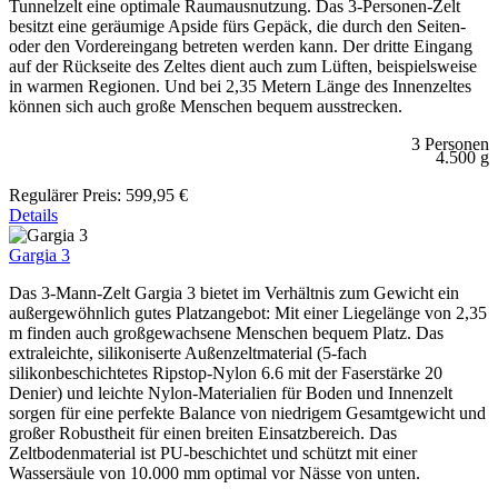
Tunnelzelt eine optimale Raumausnutzung. Das 3-Personen-Zelt
besitzt eine geräumige Apside fürs Gepäck, die durch den Seiten-
oder den Vordereingang betreten werden kann. Der dritte Eingang
auf der Rückseite des Zeltes dient auch zum Lüften, beispielsweise
in warmen Regionen. Und bei 2,35 Metern Länge des Innenzeltes
können sich auch große Menschen bequem ausstrecken.
3 Personen
4.500 g
Regulärer Preis:
599,95 €
Details
Gargia 3
Das 3-Mann-Zelt Gargia 3 bietet im Verhältnis zum Gewicht ein
außergewöhnlich gutes Platzangebot: Mit einer Liegelänge von 2,35
m finden auch großgewachsene Menschen bequem Platz. Das
extraleichte, silikoniserte Außenzeltmaterial (5-fach
silikonbeschichtetes Ripstop-Nylon 6.6 mit der Faserstärke 20
Denier) und leichte Nylon-Materialien für Boden und Innenzelt
sorgen für eine perfekte Balance von niedrigem Gesamtgewicht und
großer Robustheit für einen breiten Einsatzbereich. Das
Zeltbodenmaterial ist PU-beschichtet und schützt mit einer
Wassersäule von 10.000 mm optimal vor Nässe von unten.