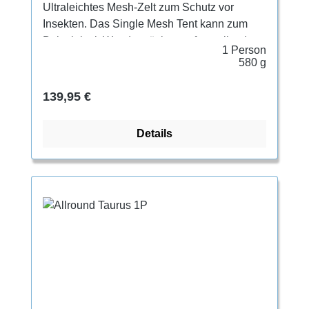
Ultraleichtes Mesh-Zelt zum Schutz vor
Insekten. Das Single Mesh Tent kann zum
Beispiel mit Wanderstöcken aufgestellt oder
1 Person
an Bäumen befestigt werden und bietet eine
580 g
luftige Schlafgelegenheit. Perfekt
kombinierbar mit dem Tatonka Tarp Wing 2
Regulärer Preis:
139,95 €
oder mit jedem anderen Modell unserer Tarp-
Familie.
Details