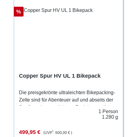
verschiedenen Gewebestärken sorgt für hohe
Robustheit und gleichzeitig geringes
Rabatt
%
Gewicht. Die Apsis ist für Solozelte
außergewöhnlich groß bemessen und bietet
ausreichend Platz für die Ausrüstung.
Copper Spur HV UL 1 Bikepack
Die preisgekrönte ultraleichten Bikepacking-
Zelte sind für Abenteuer auf und abseits der
Straße gebaut und bieten Funktionen, die Sie
1 Person
von unserer meistverkauften Copper Spur UL
1.280 g
Zeltlinie kennen - einschließlich eines
riesigen Innenvolumens und stärkerer,
Verkaufspreis:
Regulärer Preis:
499,95 €
*
(UVP
:
600,00 €
)
leichterer, nachhaltiger bezogener Stoffe. Das