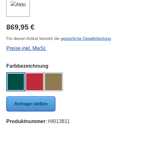
Regulärer Preis:
869,95 €
Für diesen Artikel besteht die
gesetzliche Gewährleistung
.
Preise inkl. MwSt.
auswählen
Farbbezeichnung
grün
rot
sand
Anfrage stellen
Produktnummer:
HI013811