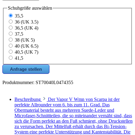
Schuhgröße
auswählen
35,5
36 (UK 3.5)
36,5 (UK 4)
37,5
38 (UK 5)
40 (UK 6.5)
40,5 (UK 7)
41,5
Anfrage stellen
Produktnummer:
ST70040L0474355
Beschreibung
Der Vapor V Wmn von Scarpa ist der
perfekte Allrounder vom 6. bis zum 11. Grad. Das
Obermaterial besteht aus mehreren Suede-Leder und
Microfaser-Schnittteilen, die so miteinander vernäht sind, dass
sich die Form perfekt an den Fuß schmiegt, ohne Druckstellen
zu verursachen. Der Mittelfuß erhält durch das Bi-Tension-
System eine perfekte Unterstützung und Kantenstabilität. Die