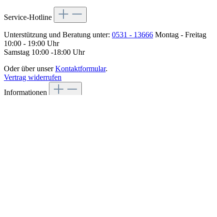
Service-Hotline
Unterstützung und Beratung unter:
0531 - 13666
Montag - Freitag
10:00 - 19:00 Uhr
Samstag 10:00 -18:00 Uhr
Oder über unser
Kontaktformular
.
Vertrag widerrufen
Informationen
Widerrufsbelehrung & Widerrufsformular
AGB
Datenschutz
Cookies
Impressum
Alle Preise inkl. gesetzl. Mehrwertsteuer zzgl.
Versandkosten
und
ggf. Nachnahmegebühren, wenn nicht anders angegeben.
*
Unverbindliche, durch Preislisten des Herstellers veröffentlichte
Preisempfehlung seitens des Herstellers im Zeitpunkt des
Erscheinens des Produktes.
Copyright 2026 - SFU Sachen Für Unterwegs GmbH