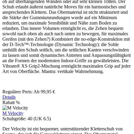
ob auf überhängenden Wänden oder auf sehr kleinen Tritten. Der
Schuh erlaubt äußerst natürliche Moves für ein harmonisches und
ansprechendes Klettern. Das Obermaterial ist nicht strukturiert und
die Stärke der Gummiumrandungen wurde auf ein Minimum
reduziert, um maximale Sensibilität und Nähe zum Boden zu
erlauben. Das innere Volumen ermöglicht es, die Zehen bequem
sowohl nach oben als auch nach unten zu bewegen, für maximales
Greifen (mit den Zehen?) Kombiniert die no-edge-Konstruktion mit
der D-Tech™-Technologie (Dynamic Technology): die Sohle
umhüllt den Schuh seitlich, um die seitlichen Kanten verschwinden
zu lassen und somit dynamisches Antreten und Anpassungsfähigkeit
an die Formen der modernsten Indoor-Griffe zu gewährleisten. Die
Vibram® XS Grip2-Mischung ermöglicht maximalen Grip auf jeder
Art von Oberfläche. Mantra: vertikale Wahrnehmung.
Regulärer Preis:
Ab
99,95 €
Details
Rabatt
%
M Velocity
Schuhgröße:
40 (UK 6.5)
Der Velocity ist ein bequemer, unterstützender Kletterschuh von