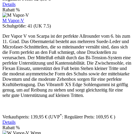
Details
Rabatt
%
M Vapor-V
Schuhgröße:
41 (UK 7.5)
Der Vapor V von Scarpa ist der perfekte Allrounder vom 6. bis zum
11. Grad. Das Obermaterial besteht aus mehreren Suede-Leder und
Microfaser-Schnittteilen, die so miteinander vernäht sind, dass sich
die Form perfekt an den Fuß schmiegt, ohne Druckstellen zu
verursachen. Der Mittelfuß erhält durch das Bi-Tension-System eine
perfekte Unterstützung und Kantenstabilität. Die Zwischensohle, ein
Flexan Einsatz, unterstützt den Fuß beim Stehen kleiner Tritte und
die moderat asymmetrische Form des Schuhs sowie der mittelstarke
Downturn und die moderate Zehenbox sorgen für eine perfekte
Kraftübertragung. Das Vibram® XS Edge Sohlengummi ist griffig
genug, um auf Reibung zu stehen und sorgt gleichzeitig für eine
sehr gute Unterstützung auf kleinen Tritten.
*
Verkaufspreis:
139,95 €
(UVP
:
Regulärer Preis:
169,95 €
)
Details
Rabatt
%