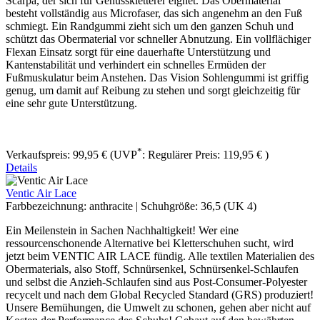
Scarpa, der sich für Genusskletterer eignet. Das Obermaterial
besteht vollständig aus Microfaser, das sich angenehm an den Fuß
schmiegt. Ein Randgummi zieht sich um den ganzen Schuh und
schützt das Obermaterial vor schneller Abnutzung. Ein vollflächiger
Flexan Einsatz sorgt für eine dauerhafte Unterstützung und
Kantenstabilität und verhindert ein schnelles Ermüden der
Fußmuskulatur beim Anstehen. Das Vision Sohlengummi ist griffig
genug, um damit auf Reibung zu stehen und sorgt gleichzeitig für
eine sehr gute Unterstützung.
*
Verkaufspreis:
99,95 €
(UVP
:
Regulärer Preis:
119,95 €
)
Details
Ventic Air Lace
Farbbezeichnung:
anthracite
|
Schuhgröße:
36,5 (UK 4)
Ein Meilenstein in Sachen Nachhaltigkeit! Wer eine
ressourcenschonende Alternative bei Kletterschuhen sucht, wird
jetzt beim VENTIC AIR LACE fündig. Alle textilen Materialien des
Obermaterials, also Stoff, Schnürsenkel, Schnürsenkel-Schlaufen
und selbst die Anzieh-Schlaufen sind aus Post-Consumer-Polyester
recycelt und nach dem Global Recycled Standard (GRS) produziert!
Unsere Bemühungen, die Umwelt zu schonen, gehen aber nicht auf