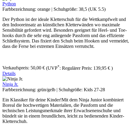
Python
Farbbezeichnung:
orange
|
Schuhgröße:
38,5 (UK 5.5)
Der Python ist der ideale Kletterschuh für die Wettkampfwelt und
den Indooreinsatz an künstlichen Kletterwänden wo maximale
Sensibilität gefordert wird. Besonders geeignet für Heel- und Toe-
hooks durch die sehr eng anliegende Passform und das effiziente
Schließsystem. Das fixiert den Schuh beim Hooken und vermeidet,
dass die Ferse bei extremen Einsätzen verrutscht.
*
Verkaufspreis:
50,00 €
(UVP
:
Regulärer Preis:
139,95 €
)
Details
Ninja Jr.
Farbbezeichnung:
grün/gelb
|
Schuhgröße:
Kids 27-28
Ein Klassiker für deine Kinder!Mit dem Ninja Junior kombiniert
Boreal die hochwertigen Materialien, die Passform und die
technischen Leistungsmerkmale ihrer Erwachsenenschuhe und
bündelt sie in einem freundlichen, leicht zu bedienenden Kinder-
Kletterschuh.