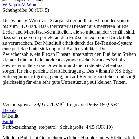
W Vapor-V Wmn
Schuhgröße:
38 (UK 5)
Der Vapor V Wmn von Scarpa ist der perfekte Allrounder vom 6.
bis zum 11. Grad. Das Obermaterial besteht aus mehreren Suede-
Leder und Microfaser-Schnittteilen, die so miteinander vernäht sind,
dass sich die Form perfekt an den Fuß schmiegt, ohne Druckstellen
zu verursachen. Der Mittelfuß erhält durch das Bi-Tension-System
eine perfekte Unterstützung und Kantenstabilität. Die
Zwischensohle, ein Flexan Einsatz, unterstützt den Fuß beim Stehen
kleiner Tritte und die moderat asymmetrische Form des Schuhs
sowie der mittelstarke Downturn und die moderate Zehenbox
sorgen für eine perfekte Kraftübertragung. Das Vibram® XS Edge
Sohlengummi ist griffig genug, um auf Reibung zu stehen und sorgt
gleichzeitig für eine sehr gute Unterstützung auf kleinen Tritten.
*
Verkaufspreis:
139,95 €
(UVP
:
Regulärer Preis:
169,95 €
)
Details
Bullit
Farbbezeichnung:
rot/petrol
|
Schuhgröße:
44,5 (UK 10)
Mit dem Bullit hat Ocun einen weichen Hochleistungs-Kletterschuh