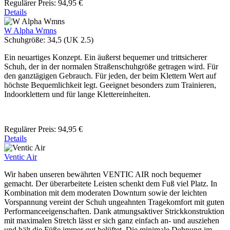
Regulärer Preis:
94,95 €
Details
W Alpha Wmns
Schuhgröße:
34,5 (UK 2.5)
Ein neuartiges Konzept. Ein äußerst bequemer und trittsicherer
Schuh, der in der normalen Straßenschuhgröße getragen wird. Für
den ganztägigen Gebrauch. Für jeden, der beim Klettern Wert auf
höchste Bequemlichkeit legt. Geeignet besonders zum Trainieren,
Indoorklettern und für lange Klettereinheiten.
Regulärer Preis:
94,95 €
Details
Ventic Air
Wir haben unseren bewährten VENTIC AIR noch bequemer
gemacht. Der überarbeitete Leisten schenkt dem Fuß viel Platz. In
Kombination mit dem moderaten Downturn sowie der leichten
Vorspannung vereint der Schuh ungeahnten Tragekomfort mit guten
Performanceeigenschaften. Dank atmungsaktiver Strickkonstruktion
mit maximalen Stretch lässt er sich ganz einfach an- und ausziehen
und hält die Füße immer gut belüftet. Die minimale Dehnung im