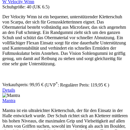
W Velocity Wmn
Schuhgröße:
40 (UK 6.5)
Der Velocity Wmn ist ein bequemer, unterstützender Kletterschuh
von Scarpa, der sich für Genusskletterinnen eignet. Das
Obermaterial besteht vollständig aus Microfaser, das sich angenehm
an den Fuß schmiegt. Ein Randgummi zieht sich um den ganzen
Schuh und schützt das Obermaterial vor schneller Abnutzung. Ein
vollflächiger Flexan Einsatz sorgt für eine dauerhafte Unterstützung
und Kantenstabilität und verhindert ein schnelles Ermüden der
Fußmuskulatur beim Anstehen. Das Vision Sohlengummi ist griffig
genug, um damit auf Reibung zu stehen und sorgt gleichzeitig für
eine sehr gute Unterstützung.
*
Verkaufspreis:
99,95 €
(UVP
:
Regulärer Preis:
119,95 €
)
Details
Mantra
Mantra ist ein ultraleichter Kletterschuh, der für den Einsatz in der
Halle entwickelt wurde. Der Schuh richtet sich an Kletterer mittleren
bis hohen Niveaus, die maximalen Grip und Vielseitigkeit auf allen
Arten von Griffen suchen, sowohl im Vorstieg als auch im Boulder,