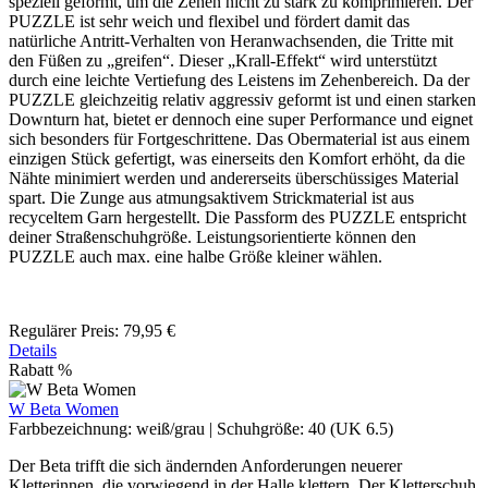
speziell geformt, um die Zehen nicht zu stark zu komprimieren. Der
PUZZLE ist sehr weich und flexibel und fördert damit das
natürliche Antritt-Verhalten von Heranwachsenden, die Tritte mit
den Füßen zu „greifen“. Dieser „Krall-Effekt“ wird unterstützt
durch eine leichte Vertiefung des Leistens im Zehenbereich. Da der
PUZZLE gleichzeitig relativ aggressiv geformt ist und einen starken
Downturn hat, bietet er dennoch eine super Performance und eignet
sich besonders für Fortgeschrittene. Das Obermaterial ist aus einem
einzigen Stück gefertigt, was einerseits den Komfort erhöht, da die
Nähte minimiert werden und andererseits überschüssiges Material
spart. Die Zunge aus atmungsaktivem Strickmaterial ist aus
recyceltem Garn hergestellt. Die Passform des PUZZLE entspricht
deiner Straßenschuhgröße. Leistungsorientierte können den
PUZZLE auch max. eine halbe Größe kleiner wählen.
Regulärer Preis:
79,95 €
Details
Rabatt
%
W Beta Women
Farbbezeichnung:
weiß/grau
|
Schuhgröße:
40 (UK 6.5)
Der Beta ​trifft die sich ändernden Anforderungen neuerer
Kletterinnen, die vorwiegend in der Halle klettern. Der Kletterschuh