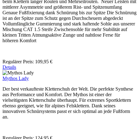
beim Klettern langer Routen und Mehrseilrouten. Neuer Leisten mit
mittlerer Asymmetrie und größerem Rist- und Spitzenumfang
Genaue Fußfixierung dank Schnürung bis zur Spitze Die Schnürung
ist an der Spitze zum Schutz gegen Durchscheuern abgedeckt
Vollumfängliche Gummierung und stark haftende Sohle aus unserer
Mischung CAT 1.5 Steife Zwischensohle für mehr Stabilität auf
kleinen Tritten Atmungsaktive Zunge und nahtlose Ferse für
höheren Komfort
Regulärer Preis:
109,95 €
Details
Mythos Lady
Der best verkaufteste Kletterschuh der Welt. Die perfekte Synthese
aus Performance und Komfort. Der Mythos ist einer der
vielseitigsten Kletterschuhe überhaupt. Für extremes Sportklettern
ebenso geeignet, wie für alpines Felsklettern. Dank seines
innovativen Schnürsystems passt er sich optimal an jede Fußform
an.
Regulärer Preis:
124,95 €