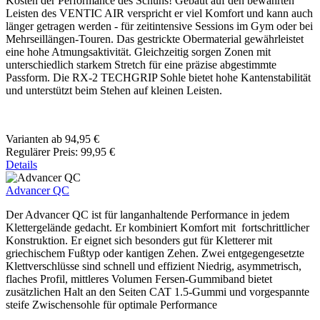
Kosten der Performance des Schuhs! Gebaut auf den bewährten
Leisten des VENTIC AIR verspricht er viel Komfort und kann auch
länger getragen werden - für zeitintensive Sessions im Gym oder bei
Mehrseillängen-Touren. Das gestrickte Obermaterial gewährleistet
eine hohe Atmungsaktivität. Gleichzeitig sorgen Zonen mit
unterschiedlich starkem Stretch für eine präzise abgestimmte
Passform. Die RX-2 TECHGRIP Sohle bietet hohe Kantenstabilität
und unterstützt beim Stehen auf kleinen Leisten.
Varianten ab
94,95 €
Regulärer Preis:
99,95 €
Details
Advancer QC
Der Advancer QC ist für langanhaltende Performance in jedem
Klettergelände gedacht. Er kombiniert Komfort mit fortschrittlicher
Konstruktion. Er eignet sich besonders gut für Kletterer mit
griechischem Fußtyp oder kantigen Zehen. Zwei entgegengesetzte
Klettverschlüsse sind schnell und effizient Niedrig, asymmetrisch,
flaches Profil, mittleres Volumen Fersen-Gummiband bietet
zusätzlichen Halt an den Seiten CAT 1.5-Gummi und vorgespannte
steife Zwischensohle für optimale Performance