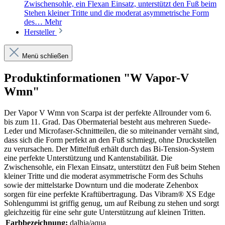
Zwischensohle, ein Flexan Einsatz, unterstützt den Fuß beim
Stehen kleiner Tritte und die moderat asymmetrische Form
des…
Mehr
Hersteller
Menü schließen
Produktinformationen "W Vapor-V
Wmn"
Der Vapor V Wmn von Scarpa ist der perfekte Allrounder vom 6.
bis zum 11. Grad. Das Obermaterial besteht aus mehreren Suede-
Leder und Microfaser-Schnittteilen, die so miteinander vernäht sind,
dass sich die Form perfekt an den Fuß schmiegt, ohne Druckstellen
zu verursachen. Der Mittelfuß erhält durch das Bi-Tension-System
eine perfekte Unterstützung und Kantenstabilität. Die
Zwischensohle, ein Flexan Einsatz, unterstützt den Fuß beim Stehen
kleiner Tritte und die moderat asymmetrische Form des Schuhs
sowie der mittelstarke Downturn und die moderate Zehenbox
sorgen für eine perfekte Kraftübertragung. Das Vibram® XS Edge
Sohlengummi ist griffig genug, um auf Reibung zu stehen und sorgt
gleichzeitig für eine sehr gute Unterstützung auf kleinen Tritten.
Farbbezeichnung:
dalhia/aqua