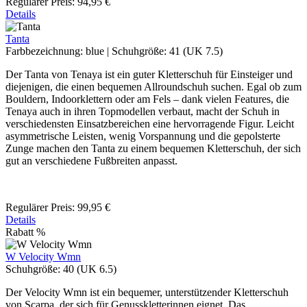
Regulärer Preis:
94,95 €
Details
Tanta
Farbbezeichnung:
blue
|
Schuhgröße:
41 (UK 7.5)
Der Tanta von Tenaya ist ein guter Kletterschuh für Einsteiger und
diejenigen, die einen bequemen Allroundschuh suchen. Egal ob zum
Bouldern, Indoorklettern oder am Fels – dank vielen Features, die
Tenaya auch in ihren Topmodellen verbaut, macht der Schuh in
verschiedensten Einsatzbereichen eine hervorragende Figur. Leicht
asymmetrische Leisten, wenig Vorspannung und die gepolsterte
Zunge machen den Tanta zu einem bequemen Kletterschuh, der sich
gut an verschiedene Fußbreiten anpasst.
Regulärer Preis:
99,95 €
Details
Rabatt
%
W Velocity Wmn
Schuhgröße:
40 (UK 6.5)
Der Velocity Wmn ist ein bequemer, unterstützender Kletterschuh
von Scarpa, der sich für Genusskletterinnen eignet. Das