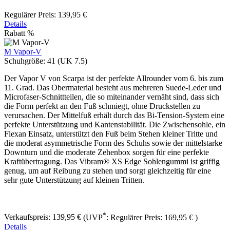
Regulärer Preis:
139,95 €
Details
Rabatt
%
M Vapor-V
Schuhgröße:
41 (UK 7.5)
Der Vapor V von Scarpa ist der perfekte Allrounder vom 6. bis zum
11. Grad. Das Obermaterial besteht aus mehreren Suede-Leder und
Microfaser-Schnittteilen, die so miteinander vernäht sind, dass sich
die Form perfekt an den Fuß schmiegt, ohne Druckstellen zu
verursachen. Der Mittelfuß erhält durch das Bi-Tension-System eine
perfekte Unterstützung und Kantenstabilität. Die Zwischensohle, ein
Flexan Einsatz, unterstützt den Fuß beim Stehen kleiner Tritte und
die moderat asymmetrische Form des Schuhs sowie der mittelstarke
Downturn und die moderate Zehenbox sorgen für eine perfekte
Kraftübertragung. Das Vibram® XS Edge Sohlengummi ist griffig
genug, um auf Reibung zu stehen und sorgt gleichzeitig für eine
sehr gute Unterstützung auf kleinen Tritten.
*
Verkaufspreis:
139,95 €
(UVP
:
Regulärer Preis:
169,95 €
)
Details