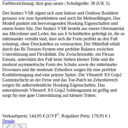
Farbbezeichnung:
dust gray-azure
|
Schuhgröße:
38 (UK 5)
Der Instinct VSR eignet sich zum Indoor und Outdoor Bouldern
genauso wie zum Sportklettern und auch für Mehrseillängen. Das
Modell punktet mit hervorragenden Hooking Eigenschaften und
einem festen Sitz. Der Instinct VSR besteht aus einem Obermaterial
aus Microfaser und Leder, das aus 6 Schnittteilen gefertigt ist, die so
miteinander vernäht sind, dass sich die Form perfekt an den Fuß
schmiegt, ohne Druckstellen zu verursachen. Der Mittelfuß erhält
durch das Bi-Tension-System eine perfekte Balance zwischen
Unterstützung und Flexibilität. Die Zwischensohle, ein Flexan
Einsatz, unterstützt den Fuß beim Stehen kleiner Tritte und die
moderat asymmetrische Form des Schuhs sowie der mittelstarke
Downturn und die moderate Zehenbox sorgen für eine perfekte
Kraftübertragung und eine präzise Spitze. Die Vibram® XS Grip2
Gummischicht an der Ferse und das Toe-Patch im Zehenbereich
sorgen für außerordentliche Hooking Eigenschaften. Das
unterstützende Vibram® XS Grip2 Sohlengummi ist griffig und
sorgt für eine gute Unterstützung auf kleinen Tritten.
*
Verkaufspreis:
144,95 €
(UVP
:
Regulärer Preis:
179,95 €
)
Details