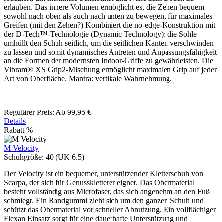
erlauben. Das innere Volumen ermöglicht es, die Zehen bequem
sowohl nach oben als auch nach unten zu bewegen, für maximales
Greifen (mit den Zehen?) Kombiniert die no-edge-Konstruktion mit
der D-Tech™-Technologie (Dynamic Technology): die Sohle
umhüllt den Schuh seitlich, um die seitlichen Kanten verschwinden
zu lassen und somit dynamisches Antreten und Anpassungsfähigkeit
an die Formen der modernsten Indoor-Griffe zu gewährleisten. Die
Vibram® XS Grip2-Mischung ermöglicht maximalen Grip auf jeder
Art von Oberfläche. Mantra: vertikale Wahrnehmung.
Regulärer Preis:
Ab
99,95 €
Details
Rabatt
%
M Velocity
Schuhgröße:
40 (UK 6.5)
Der Velocity ist ein bequemer, unterstützender Kletterschuh von
Scarpa, der sich für Genusskletterer eignet. Das Obermaterial
besteht vollständig aus Microfaser, das sich angenehm an den Fuß
schmiegt. Ein Randgummi zieht sich um den ganzen Schuh und
schützt das Obermaterial vor schneller Abnutzung. Ein vollflächiger
Flexan Einsatz sorgt für eine dauerhafte Unterstützung und