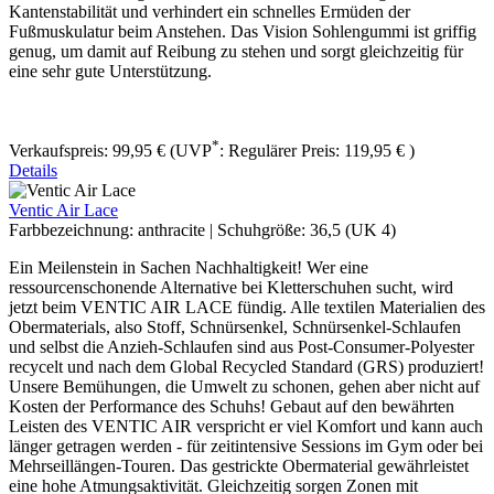
Kantenstabilität und verhindert ein schnelles Ermüden der
Fußmuskulatur beim Anstehen. Das Vision Sohlengummi ist griffig
genug, um damit auf Reibung zu stehen und sorgt gleichzeitig für
eine sehr gute Unterstützung.
*
Verkaufspreis:
99,95 €
(UVP
:
Regulärer Preis:
119,95 €
)
Details
Ventic Air Lace
Farbbezeichnung:
anthracite
|
Schuhgröße:
36,5 (UK 4)
Ein Meilenstein in Sachen Nachhaltigkeit! Wer eine
ressourcenschonende Alternative bei Kletterschuhen sucht, wird
jetzt beim VENTIC AIR LACE fündig. Alle textilen Materialien des
Obermaterials, also Stoff, Schnürsenkel, Schnürsenkel-Schlaufen
und selbst die Anzieh-Schlaufen sind aus Post-Consumer-Polyester
recycelt und nach dem Global Recycled Standard (GRS) produziert!
Unsere Bemühungen, die Umwelt zu schonen, gehen aber nicht auf
Kosten der Performance des Schuhs! Gebaut auf den bewährten
Leisten des VENTIC AIR verspricht er viel Komfort und kann auch
länger getragen werden - für zeitintensive Sessions im Gym oder bei
Mehrseillängen-Touren. Das gestrickte Obermaterial gewährleistet
eine hohe Atmungsaktivität. Gleichzeitig sorgen Zonen mit