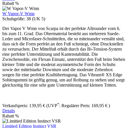
Rabatt
%
W Vapor-V Wmn
Schuhgröße:
38 (UK 5)
Der Vapor V Wmn von Scarpa ist der perfekte Allrounder vom 6.
bis zum 11. Grad. Das Obermaterial besteht aus mehreren Suede-
Leder und Microfaser-Schnittteilen, die so miteinander vernäht sind,
dass sich die Form perfekt an den Fuß schmiegt, ohne Druckstellen
zu verursachen. Der Mittelfuß erhält durch das Bi-Tension-System
eine perfekte Unterstützung und Kantenstabilität. Die
Zwischensohle, ein Flexan Einsatz, unterstützt den Fuß beim Stehen
kleiner Tritte und die moderat asymmetrische Form des Schuhs
sowie der mittelstarke Downturn und die moderate Zehenbox
sorgen für eine perfekte Kraftübertragung. Das Vibram® XS Edge
Sohlengummi ist griffig genug, um auf Reibung zu stehen und sorgt
gleichzeitig für eine sehr gute Unterstützung auf kleinen Tritten.
*
Verkaufspreis:
139,95 €
(UVP
:
Regulärer Preis:
169,95 €
)
Details
Rabatt
%
Limitied Edition Instinct VSR