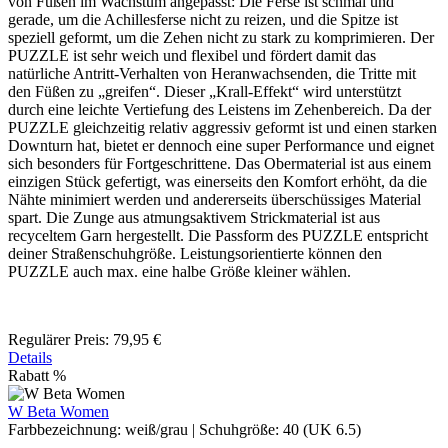
von Füßen im Wachstum angepasst: Die Ferse ist schmal und
gerade, um die Achillesferse nicht zu reizen, und die Spitze ist
speziell geformt, um die Zehen nicht zu stark zu komprimieren. Der
PUZZLE ist sehr weich und flexibel und fördert damit das
natürliche Antritt-Verhalten von Heranwachsenden, die Tritte mit
den Füßen zu „greifen“. Dieser „Krall-Effekt“ wird unterstützt
durch eine leichte Vertiefung des Leistens im Zehenbereich. Da der
PUZZLE gleichzeitig relativ aggressiv geformt ist und einen starken
Downturn hat, bietet er dennoch eine super Performance und eignet
sich besonders für Fortgeschrittene. Das Obermaterial ist aus einem
einzigen Stück gefertigt, was einerseits den Komfort erhöht, da die
Nähte minimiert werden und andererseits überschüssiges Material
spart. Die Zunge aus atmungsaktivem Strickmaterial ist aus
recyceltem Garn hergestellt. Die Passform des PUZZLE entspricht
deiner Straßenschuhgröße. Leistungsorientierte können den
PUZZLE auch max. eine halbe Größe kleiner wählen.
Regulärer Preis:
79,95 €
Details
Rabatt
%
W Beta Women
Farbbezeichnung:
weiß/grau
|
Schuhgröße:
40 (UK 6.5)