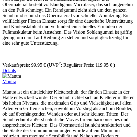
Obermaterial besteht vollständig aus Microfaser, das sich angenehm
an den Fuß schmiegt. Ein Randgummi zieht sich um den ganzen
Schuh und schützt das Obermaterial vor schneller Abnutzung. Ein
vollflächiger Flexan Einsatz sorgt für eine dauerhafte Unterstützung
und Kantenstabilität und verhindert ein schnelles Ermüden der
Fußmuskulatur beim Anstehen. Das Vision Sohlengummi ist griffig
genug, um damit auf Reibung zu stehen und sorgt gleichzeitig für
eine sehr gute Unterstützung.
*
Verkaufspreis:
99,95 €
(UVP
:
Regulärer Preis:
119,95 €
)
Details
Mantra
Mantra ist ein ultraleichter Kletterschuh, der für den Einsatz in der
Halle entwickelt wurde. Der Schuh richtet sich an Kletterer mittleren
bis hohen Niveaus, die maximalen Grip und Vielseitigkeit auf allen
Arten von Griffen suchen, sowohl im Vorstieg als auch im Boulder,
ob auf überhängenden Wänden oder auf sehr kleinen Tritten. Der
Schuh erlaubt äußerst natürliche Moves für ein harmonisches und
ansprechendes Klettern. Das Obermaterial ist nicht strukturiert und
die Stärke der Gummiumrandungen wurde auf ein Minimum
reduziert, um maximale Sensibilität und Nähe zum Boden zu