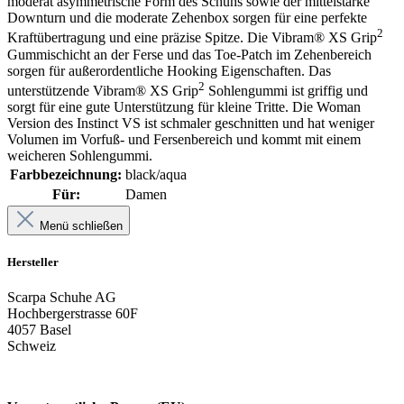
moderat asymmetrische Form des Schuhs sowie der mittelstarke
Downturn und die moderate Zehenbox sorgen für eine perfekte
2
Kraftübertragung und eine präzise Spitze. Die Vibram® XS Grip
Gummischicht an der Ferse und das Toe-Patch im Zehenbereich
sorgen für außerordentliche Hooking Eigenschaften. Das
2
unterstützende Vibram® XS Grip
Sohlengummi ist griffig und
sorgt für eine gute Unterstützung für kleine Tritte. Die Woman
Version des Instinct VS ist schmaler geschnitten und hat weniger
Volumen im Vorfuß- und Fersenbereich und kommt mit einem
weicheren Sohlengummi.
Farbbezeichnung:
black/aqua
Für:
Damen
Menü schließen
Hersteller
Scarpa Schuhe AG
Hochbergerstrasse 60F
4057 Basel
Schweiz