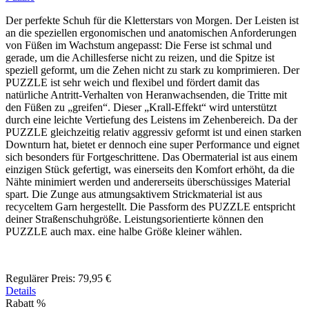
Der perfekte Schuh für die Kletterstars von Morgen. Der Leisten ist
an die speziellen ergonomischen und anatomischen Anforderungen
von Füßen im Wachstum angepasst: Die Ferse ist schmal und
gerade, um die Achillesferse nicht zu reizen, und die Spitze ist
speziell geformt, um die Zehen nicht zu stark zu komprimieren. Der
PUZZLE ist sehr weich und flexibel und fördert damit das
natürliche Antritt-Verhalten von Heranwachsenden, die Tritte mit
den Füßen zu „greifen“. Dieser „Krall-Effekt“ wird unterstützt
durch eine leichte Vertiefung des Leistens im Zehenbereich. Da der
PUZZLE gleichzeitig relativ aggressiv geformt ist und einen starken
Downturn hat, bietet er dennoch eine super Performance und eignet
sich besonders für Fortgeschrittene. Das Obermaterial ist aus einem
einzigen Stück gefertigt, was einerseits den Komfort erhöht, da die
Nähte minimiert werden und andererseits überschüssiges Material
spart. Die Zunge aus atmungsaktivem Strickmaterial ist aus
recyceltem Garn hergestellt. Die Passform des PUZZLE entspricht
deiner Straßenschuhgröße. Leistungsorientierte können den
PUZZLE auch max. eine halbe Größe kleiner wählen.
Regulärer Preis:
79,95 €
Details
Rabatt
%