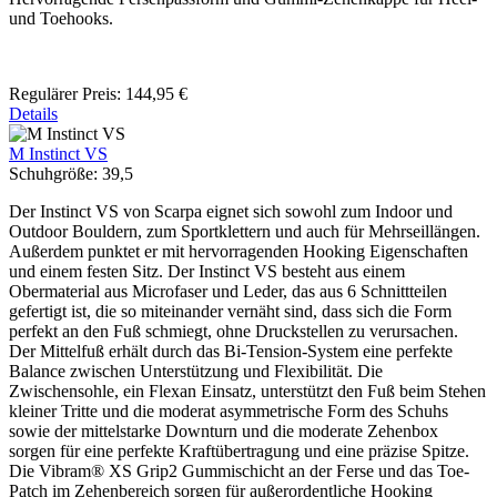
und Toehooks.
Regulärer Preis:
144,95 €
Details
M Instinct VS
Schuhgröße:
39,5
Der Instinct VS von Scarpa eignet sich sowohl zum Indoor und
Outdoor Bouldern, zum Sportklettern und auch für Mehrseillängen.
Außerdem punktet er mit hervorragenden Hooking Eigenschaften
und einem festen Sitz. Der Instinct VS besteht aus einem
Obermaterial aus Microfaser und Leder, das aus 6 Schnittteilen
gefertigt ist, die so miteinander vernäht sind, dass sich die Form
perfekt an den Fuß schmiegt, ohne Druckstellen zu verursachen.
Der Mittelfuß erhält durch das Bi-Tension-System eine perfekte
Balance zwischen Unterstützung und Flexibilität. Die
Zwischensohle, ein Flexan Einsatz, unterstützt den Fuß beim Stehen
kleiner Tritte und die moderat asymmetrische Form des Schuhs
sowie der mittelstarke Downturn und die moderate Zehenbox
sorgen für eine perfekte Kraftübertragung und eine präzise Spitze.
Die Vibram® XS Grip2 Gummischicht an der Ferse und das Toe-
Patch im Zehenbereich sorgen für außerordentliche Hooking