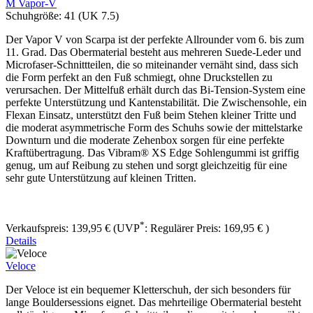
M Vapor-V
Schuhgröße:
41 (UK 7.5)
Der Vapor V von Scarpa ist der perfekte Allrounder vom 6. bis zum
11. Grad. Das Obermaterial besteht aus mehreren Suede-Leder und
Microfaser-Schnittteilen, die so miteinander vernäht sind, dass sich
die Form perfekt an den Fuß schmiegt, ohne Druckstellen zu
verursachen. Der Mittelfuß erhält durch das Bi-Tension-System eine
perfekte Unterstützung und Kantenstabilität. Die Zwischensohle, ein
Flexan Einsatz, unterstützt den Fuß beim Stehen kleiner Tritte und
die moderat asymmetrische Form des Schuhs sowie der mittelstarke
Downturn und die moderate Zehenbox sorgen für eine perfekte
Kraftübertragung. Das Vibram® XS Edge Sohlengummi ist griffig
genug, um auf Reibung zu stehen und sorgt gleichzeitig für eine
sehr gute Unterstützung auf kleinen Tritten.
*
Verkaufspreis:
139,95 €
(UVP
:
Regulärer Preis:
169,95 €
)
Details
Veloce
Der Veloce ist ein bequemer Kletterschuh, der sich besonders für
lange Bouldersessions eignet. Das mehrteilige Obermaterial besteht