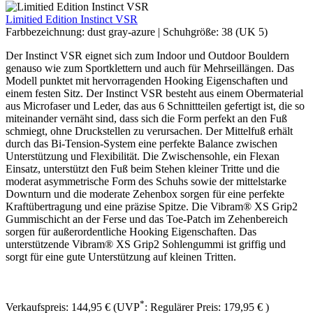
Limitied Edition Instinct VSR
Farbbezeichnung:
dust gray-azure
|
Schuhgröße:
38 (UK 5)
Der Instinct VSR eignet sich zum Indoor und Outdoor Bouldern
genauso wie zum Sportklettern und auch für Mehrseillängen. Das
Modell punktet mit hervorragenden Hooking Eigenschaften und
einem festen Sitz. Der Instinct VSR besteht aus einem Obermaterial
aus Microfaser und Leder, das aus 6 Schnittteilen gefertigt ist, die so
miteinander vernäht sind, dass sich die Form perfekt an den Fuß
schmiegt, ohne Druckstellen zu verursachen. Der Mittelfuß erhält
durch das Bi-Tension-System eine perfekte Balance zwischen
Unterstützung und Flexibilität. Die Zwischensohle, ein Flexan
Einsatz, unterstützt den Fuß beim Stehen kleiner Tritte und die
moderat asymmetrische Form des Schuhs sowie der mittelstarke
Downturn und die moderate Zehenbox sorgen für eine perfekte
Kraftübertragung und eine präzise Spitze. Die Vibram® XS Grip2
Gummischicht an der Ferse und das Toe-Patch im Zehenbereich
sorgen für außerordentliche Hooking Eigenschaften. Das
unterstützende Vibram® XS Grip2 Sohlengummi ist griffig und
sorgt für eine gute Unterstützung auf kleinen Tritten.
*
Verkaufspreis:
144,95 €
(UVP
:
Regulärer Preis:
179,95 €
)