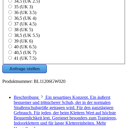
34,5 (UK 2.5)
35 (UK 3)
36 (UK 3.5)
36,5 (UK 4)
37 (UK 4.5)
38 (UK 5)
38,5 (UK 5.5)
39 (UK 6)
40 (UK 6.5)
40,5 (UK 7)
41 (UK 7.5)
Anfrage stellen
Produktnummer:
BL11206GW020
Beschreibung
Ein neuartiges Konzept. Ein äußerst
bequemer und trittsicherer Schuh, der in der normalen
Straßenschuhgröße getragen wird. Für den ganztägigen
Gebrauch. Für jeden, der beim Klettern Wert auf höchste
Bequemlichkeit legt. Geeignet besonders zum Trainieren,
Indoorklettern und für lange Klettereinheiten.
Mehr