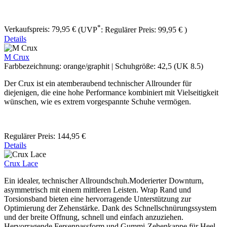
*
Verkaufspreis:
79,95 €
(UVP
:
Regulärer Preis:
99,95 €
)
Details
M Crux
Farbbezeichnung:
orange/graphit
|
Schuhgröße:
42,5 (UK 8.5)
Der Crux ist ein atemberaubend technischer Allrounder für
diejenigen, die eine hohe Performance kombiniert mit Vielseitigkeit
wünschen, wie es extrem vorgespannte Schuhe vermögen.
Regulärer Preis:
144,95 €
Details
Crux Lace
Ein idealer, technischer Allroundschuh.Moderierter Downturn,
asymmetrisch mit einem mittleren Leisten. Wrap Rand und
Torsionsband bieten eine hervorragende Unterstützung zur
Optimierung der Zehenstärke. Dank des Schnellschnürungssystem
und der breite Offnung, schnell und einfach anzuziehen.
Hervorragende Fersenpassform und Gummi-Zehenkappe für Heel-