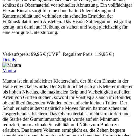
schützt das Obermaterial vor schneller Abnutzung. Ein vollflächiger
Flexan Einsatz sorgt für eine dauerhafte Unterstützung und
Kantenstabilität und verhindert ein schnelles Ermüden der
Fußmuskulatur beim Anstehen. Das Vision Sohlengummi ist griffig
genug, um damit auf Reibung zu stehen und sorgt gleichzeitig für
eine sehr gute Unterstützung.
*
Verkaufspreis:
99,95 €
(UVP
:
Regulärer Preis:
119,95 €
)
Details
Mantra
Mantra ist ein ultraleichter Kletterschuh, der für den Einsatz in der
Halle entwickelt wurde. Der Schuh richtet sich an Kletterer mittleren
bis hohen Niveaus, die maximalen Grip und Vielseitigkeit auf allen
Arten von Griffen suchen, sowohl im Vorstieg als auch im Boulder,
ob auf überhängenden Wänden oder auf sehr kleinen Tritten. Der
Schuh erlaubt äußerst natürliche Moves für ein harmonisches und
ansprechendes Klettern. Das Obermaterial ist nicht strukturiert und
die Stärke der Gummiumrandungen wurde auf ein Minimum
reduziert, um maximale Sensibilität und Nähe zum Boden zu
erlauben. Das innere Volumen ermöglicht es, die Zehen bequem
sowohl nach oben als auch nach unten zu bewegen, für maximales