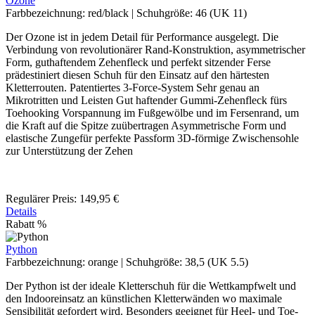
Ozone
Farbbezeichnung:
red/black
|
Schuhgröße:
46 (UK 11)
Der Ozone ist in jedem Detail für Performance ausgelegt. Die
Verbindung von revolutionärer Rand-Konstruktion, asymmetrischer
Form, guthaftendem Zehenfleck und perfekt sitzender Ferse
prädestiniert diesen Schuh für den Einsatz auf den härtesten
Kletterrouten. Patentiertes 3-Force-System Sehr genau an
Mikrotritten und Leisten Gut haftender Gummi-Zehenfleck fürs
Toehooking Vorspannung im Fußgewölbe und im Fersenrand, um
die Kraft auf die Spitze zuübertragen Asymmetrische Form und
elastische Zungefür perfekte Passform 3D-förmige Zwischensohle
zur Unterstützung der Zehen
Regulärer Preis:
149,95 €
Details
Rabatt
%
Python
Farbbezeichnung:
orange
|
Schuhgröße:
38,5 (UK 5.5)
Der Python ist der ideale Kletterschuh für die Wettkampfwelt und
den Indooreinsatz an künstlichen Kletterwänden wo maximale
Sensibilität gefordert wird. Besonders geeignet für Heel- und Toe-