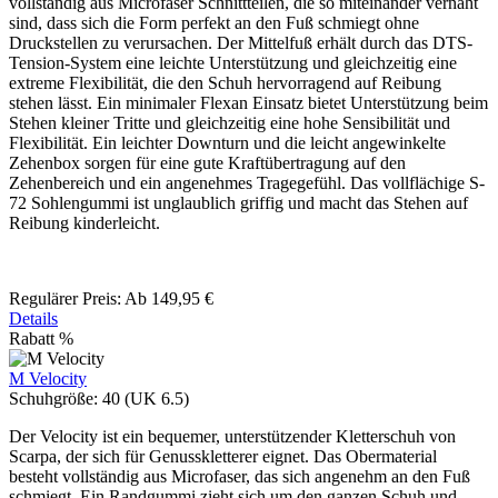
vollständig aus Microfaser Schnittteilen, die so miteinander vernäht
sind, dass sich die Form perfekt an den Fuß schmiegt ohne
Druckstellen zu verursachen. Der Mittelfuß erhält durch das DTS-
Tension-System eine leichte Unterstützung und gleichzeitig eine
extreme Flexibilität, die den Schuh hervorragend auf Reibung
stehen lässt. Ein minimaler Flexan Einsatz bietet Unterstützung beim
Stehen kleiner Tritte und gleichzeitig eine hohe Sensibilität und
Flexibilität. Ein leichter Downturn und die leicht angewinkelte
Zehenbox sorgen für eine gute Kraftübertragung auf den
Zehenbereich und ein angenehmes Tragegefühl. Das vollflächige S-
72 Sohlengummi ist unglaublich griffig und macht das Stehen auf
Reibung kinderleicht.
Regulärer Preis:
Ab
149,95 €
Details
Rabatt
%
M Velocity
Schuhgröße:
40 (UK 6.5)
Der Velocity ist ein bequemer, unterstützender Kletterschuh von
Scarpa, der sich für Genusskletterer eignet. Das Obermaterial
besteht vollständig aus Microfaser, das sich angenehm an den Fuß
schmiegt. Ein Randgummi zieht sich um den ganzen Schuh und