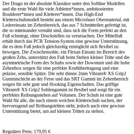
Der Drago ist der absolute Klassiker unter den Softline Modellen
und die erste Wahl für viele Athleten*innen, ambitionierten
Boulderer*innen und Kletterer*innen. Das High-End
Kletterschuhmodell besteht aus einem Microfaser Obermaterial, mit
Ledereinsatz im Zehenbereich, das aus 7 Schnittteilen gefertigt ist,
die so miteinander vernäht sind, dass sich die Form perfekt an den
Fuß schmiegt, ohne Druckstellen zu verursachen. Der Mittelfuß
erhält durch das PCB Tension-System eine gewisse Unterstützung,
die es dem Fuß jedoch gleichzeitig ermöglicht sich flexibel zu
bewegen. Die Zwischensohle, ein Flexan Einsatz im Bereich des
großen Zehs, unterstützt den Fuß beim Stehen kleiner Tritte und die
asymmetrische Form des Schuhs sowie der Downturn und die hohe
Zehenbox sorgen für eine perfekte Kraftübertragung und eine
präzise, sensible Spitze. Die sehr dünne 2mm Vibram® XS Grip2
Gummischicht an der Ferse und das SRT Gummi im Zehenbereich
sorgen für sehr gute und Hooking Eigenschaften. Das griffige
Vibram® XS Grip2 Sohlengummi ist flexibel und sorgt für ein
perfektes Reibungsstehen auf Volumen. Der Schuh ist eine gute
Wahl für alle, die nach einem weichen Kletterschuh suchen, der
hervorragend auf Reibungstritten steht, jedoch auch eine gewisse
Unterstützung bietet, um auf kleinen Tritten zu stehen.
Regulärer Preis:
179,95 €