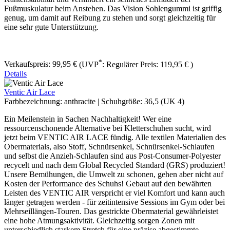
Fußmuskulatur beim Anstehen. Das Vision Sohlengummi ist griffig
genug, um damit auf Reibung zu stehen und sorgt gleichzeitig für
eine sehr gute Unterstützung.
*
Verkaufspreis:
99,95 €
(UVP
:
Regulärer Preis:
119,95 €
)
Details
Ventic Air Lace
Farbbezeichnung:
anthracite
|
Schuhgröße:
36,5 (UK 4)
Ein Meilenstein in Sachen Nachhaltigkeit! Wer eine
ressourcenschonende Alternative bei Kletterschuhen sucht, wird
jetzt beim VENTIC AIR LACE fündig. Alle textilen Materialien des
Obermaterials, also Stoff, Schnürsenkel, Schnürsenkel-Schlaufen
und selbst die Anzieh-Schlaufen sind aus Post-Consumer-Polyester
recycelt und nach dem Global Recycled Standard (GRS) produziert!
Unsere Bemühungen, die Umwelt zu schonen, gehen aber nicht auf
Kosten der Performance des Schuhs! Gebaut auf den bewährten
Leisten des VENTIC AIR verspricht er viel Komfort und kann auch
länger getragen werden - für zeitintensive Sessions im Gym oder bei
Mehrseillängen-Touren. Das gestrickte Obermaterial gewährleistet
eine hohe Atmungsaktivität. Gleichzeitig sorgen Zonen mit
unterschiedlich starkem Stretch für eine präzise abgestimmte