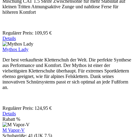
Mischung CAT 1.5 Steife Zwischensohle für mehr Stabilität auf
kleinen Tritten Atmungsaktive Zunge und nahtlose Ferse für
höheren Komfort
Regulärer Preis:
109,95 €
Details
Mythos Lady
Der best verkaufteste Kletterschuh der Welt. Die perfekte Synthese
aus Performance und Komfort. Der Mythos ist einer der
vielseitigsten Kletterschuhe überhaupt. Für extremes Sportklettern
ebenso geeignet, wie für alpines Felsklettern. Dank seines
innovativen Schnürsystems passt er sich optimal an jede Fußform
an.
Regulärer Preis:
124,95 €
Details
Rabatt
%
M Vapor-V
Schuhgröße:
41 (UK 7.5)