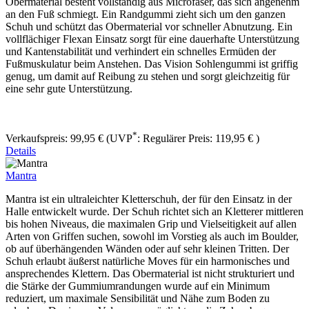
Obermaterial besteht vollständig aus Microfaser, das sich angenehm
an den Fuß schmiegt. Ein Randgummi zieht sich um den ganzen
Schuh und schützt das Obermaterial vor schneller Abnutzung. Ein
vollflächiger Flexan Einsatz sorgt für eine dauerhafte Unterstützung
und Kantenstabilität und verhindert ein schnelles Ermüden der
Fußmuskulatur beim Anstehen. Das Vision Sohlengummi ist griffig
genug, um damit auf Reibung zu stehen und sorgt gleichzeitig für
eine sehr gute Unterstützung.
*
Verkaufspreis:
99,95 €
(UVP
:
Regulärer Preis:
119,95 €
)
Details
Mantra
Mantra ist ein ultraleichter Kletterschuh, der für den Einsatz in der
Halle entwickelt wurde. Der Schuh richtet sich an Kletterer mittleren
bis hohen Niveaus, die maximalen Grip und Vielseitigkeit auf allen
Arten von Griffen suchen, sowohl im Vorstieg als auch im Boulder,
ob auf überhängenden Wänden oder auf sehr kleinen Tritten. Der
Schuh erlaubt äußerst natürliche Moves für ein harmonisches und
ansprechendes Klettern. Das Obermaterial ist nicht strukturiert und
die Stärke der Gummiumrandungen wurde auf ein Minimum
reduziert, um maximale Sensibilität und Nähe zum Boden zu