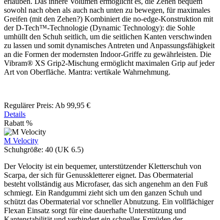
erlauben. Das innere Volumen ermöglicht es, die Zehen bequem
sowohl nach oben als auch nach unten zu bewegen, für maximales
Greifen (mit den Zehen?) Kombiniert die no-edge-Konstruktion mit
der D-Tech™-Technologie (Dynamic Technology): die Sohle
umhüllt den Schuh seitlich, um die seitlichen Kanten verschwinden
zu lassen und somit dynamisches Antreten und Anpassungsfähigkeit
an die Formen der modernsten Indoor-Griffe zu gewährleisten. Die
Vibram® XS Grip2-Mischung ermöglicht maximalen Grip auf jeder
Art von Oberfläche. Mantra: vertikale Wahrnehmung.
Regulärer Preis:
Ab
99,95 €
Details
Rabatt
%
M Velocity
Schuhgröße:
40 (UK 6.5)
Der Velocity ist ein bequemer, unterstützender Kletterschuh von
Scarpa, der sich für Genusskletterer eignet. Das Obermaterial
besteht vollständig aus Microfaser, das sich angenehm an den Fuß
schmiegt. Ein Randgummi zieht sich um den ganzen Schuh und
schützt das Obermaterial vor schneller Abnutzung. Ein vollflächiger
Flexan Einsatz sorgt für eine dauerhafte Unterstützung und
Kantenstabilität und verhindert ein schnelles Ermüden der