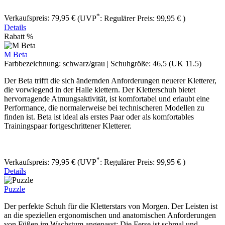
*
Verkaufspreis:
79,95 €
(UVP
:
Regulärer Preis:
99,95 €
)
Details
Rabatt
%
M Beta
Farbbezeichnung:
schwarz/grau
|
Schuhgröße:
46,5 (UK 11.5)
Der Beta ​trifft die sich ändernden Anforderungen neuerer Kletterer,
die vorwiegend in der Halle klettern. Der Kletterschuh bietet
hervorragende Atmungsaktivität, ist komfortabel und erlaubt eine
Performance, die normalerweise bei technischeren Modellen zu
finden ist. Beta ist ideal als erstes Paar oder als komfortables
Trainingspaar fortgeschrittener Kletterer.
*
Verkaufspreis:
79,95 €
(UVP
:
Regulärer Preis:
99,95 €
)
Details
Puzzle
Der perfekte Schuh für die Kletterstars von Morgen. Der Leisten ist
an die speziellen ergonomischen und anatomischen Anforderungen
von Füßen im Wachstum angepasst: Die Ferse ist schmal und