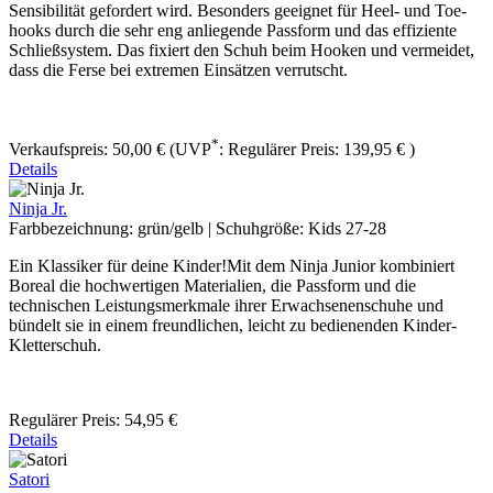
Sensibilität gefordert wird. Besonders geeignet für Heel- und Toe-
hooks durch die sehr eng anliegende Passform und das effiziente
Schließsystem. Das fixiert den Schuh beim Hooken und vermeidet,
dass die Ferse bei extremen Einsätzen verrutscht.
*
Verkaufspreis:
50,00 €
(UVP
:
Regulärer Preis:
139,95 €
)
Details
Ninja Jr.
Farbbezeichnung:
grün/gelb
|
Schuhgröße:
Kids 27-28
Ein Klassiker für deine Kinder!Mit dem Ninja Junior kombiniert
Boreal die hochwertigen Materialien, die Passform und die
technischen Leistungsmerkmale ihrer Erwachsenenschuhe und
bündelt sie in einem freundlichen, leicht zu bedienenden Kinder-
Kletterschuh.
Regulärer Preis:
54,95 €
Details
Satori