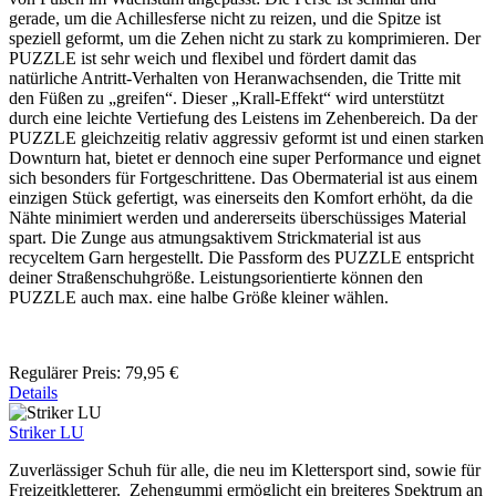
gerade, um die Achillesferse nicht zu reizen, und die Spitze ist
speziell geformt, um die Zehen nicht zu stark zu komprimieren. Der
PUZZLE ist sehr weich und flexibel und fördert damit das
natürliche Antritt-Verhalten von Heranwachsenden, die Tritte mit
den Füßen zu „greifen“. Dieser „Krall-Effekt“ wird unterstützt
durch eine leichte Vertiefung des Leistens im Zehenbereich. Da der
PUZZLE gleichzeitig relativ aggressiv geformt ist und einen starken
Downturn hat, bietet er dennoch eine super Performance und eignet
sich besonders für Fortgeschrittene. Das Obermaterial ist aus einem
einzigen Stück gefertigt, was einerseits den Komfort erhöht, da die
Nähte minimiert werden und andererseits überschüssiges Material
spart. Die Zunge aus atmungsaktivem Strickmaterial ist aus
recyceltem Garn hergestellt. Die Passform des PUZZLE entspricht
deiner Straßenschuhgröße. Leistungsorientierte können den
PUZZLE auch max. eine halbe Größe kleiner wählen.
Regulärer Preis:
79,95 €
Details
Striker LU
Zuverlässiger Schuh für alle, die neu im Klettersport sind, sowie für
Freizeitkletterer. Zehengummi ermöglicht ein breiteres Spektrum an