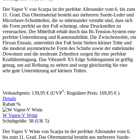
Der Vapor V von Scarpa ist der perfekte Allrounder vom 6. bis zum
11. Grad. Das Obermaterial besteht aus mehreren Suede-Leder und
Microfaser-Schnittteilen, die so miteinander vernäht sind, dass sich
die Form perfekt an den Fuß schmiegt, ohne Druckstellen zu
verursachen. Der Mittelfuß erhält durch das Bi-Tension-System eine
perfekte Unterstützung und Kantenstabilität. Die Zwischensohle, ein
Flexan Einsatz, unterstützt den Fuß beim Stehen kleiner Tritte und
die moderat asymmetrische Form des Schuhs sowie der mittelstarke
Downturn und die moderate Zehenbox sorgen für eine perfekte
Kraftübertragung. Das Vibram® XS Edge Sohlengummi ist griffig
genug, um auf Reibung zu stehen und sorgt gleichzeitig für eine
sehr gute Unterstützung auf kleinen Tritten.
*
Verkaufspreis:
139,95 €
(UVP
:
Regulärer Preis:
169,95 €
)
Details
Rabatt
%
W Vapor-V Wmn
Schuhgröße:
38 (UK 5)
Der Vapor V Wmn von Scarpa ist der perfekte Allrounder vom 6.
bis zum 11. Grad. Das Obermaterial besteht aus mehreren Suede-