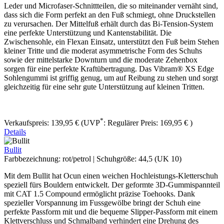
Leder und Microfaser-Schnittteilen, die so miteinander vernäht sind,
dass sich die Form perfekt an den Fuß schmiegt, ohne Druckstellen
zu verursachen. Der Mittelfuß erhält durch das Bi-Tension-System
eine perfekte Unterstützung und Kantenstabilität. Die
Zwischensohle, ein Flexan Einsatz, unterstützt den Fuß beim Stehen
kleiner Tritte und die moderat asymmetrische Form des Schuhs
sowie der mittelstarke Downturn und die moderate Zehenbox
sorgen für eine perfekte Kraftübertragung. Das Vibram® XS Edge
Sohlengummi ist griffig genug, um auf Reibung zu stehen und sorgt
gleichzeitig für eine sehr gute Unterstützung auf kleinen Tritten.
*
Verkaufspreis:
139,95 €
(UVP
:
Regulärer Preis:
169,95 €
)
Details
Bullit
Farbbezeichnung:
rot/petrol
|
Schuhgröße:
44,5 (UK 10)
Mit dem Bullit hat Ocun einen weichen Hochleistungs-Kletterschuh
speziell fürs Bouldern entwickelt. Der geformte 3D-Gummispannteil
mit CAT 1.5 Compound ermöglicht präzise Toehooks. Dank
spezieller Vorspannung im Fussgewölbe bringt der Schuh eine
perfekte Passform mit und die bequeme Slipper-Passform mit einem
Klettverschluss und Schmalband verhindert eine Drehung des