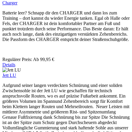
Charger
Batterie leer? Schnapp dir den CHARGER und dann los zum
Training – dort kannst du wieder Energie tanken. Egal ob Halle oder
Fels, der CHARGER ist dein komfortabler Partner am Fuß und
punktet trotzdem durch seine Performance. Das Beste daran: Er hält
auch noch lange, dank des einzigartigen verstärkten Zehenbereichs.
Die Passform des CHARGER entspricht deiner Straßenschuhgröße.
Regulärer Preis:
Ab
99,95 €
Details
Jett LU
Aufgrund seiner langen verdeckten Schnürung und einer soliden
Zwischensohle ist der Jett LU wie geschaffen für technisch
anspruchsvolle Routen, wo es auf präzise Fußarbeit ankommt. Ein
größeres Volumen im Spannund Zehenbereich sorgt für Komfort
beim Klettern langer Routen und Mehrseilrouten. Neuer Leisten mit
mittlerer Asymmetrie und größerem Rist- und Spitzenumfang
Genaue Fußfixierung dank Schnürung bis zur Spitze Die Schnürung
ist an der Spitze zum Schutz gegen Durchscheuern abgedeckt
Vollumfängliche Gummierung und stark haftende Sohle aus unserer