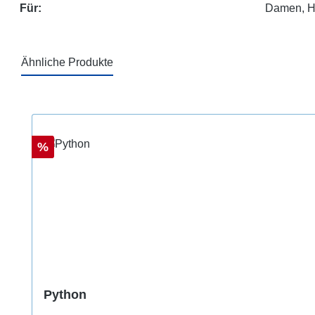
Für:
Damen, H
Ähnliche Produkte
Produktgalerie überspringen
Rabatt
%
Python