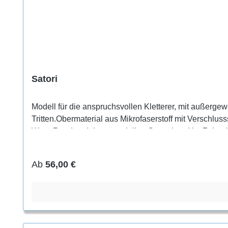
Satori
Modell für die anspruchsvollen Kletterer, mit außerge
Tritten.Obermaterial aus Mikrofaserstoff mit Verschlu
Wrap Rand und dem speziellen Gummirand im Zehenb
Regulärer Preis:
Ab
56,00 €