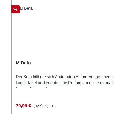
Rabatt
%
M Beta
Der Beta ​trifft die sich ändernden Anforderungen neuere
komfortabel und erlaubt eine Performance, die normaler
fortgeschrittener Kletterer.
Verkaufspreis:
Regulärer Preis:
79,95 €
*
(UVP
:
99,95 €
)