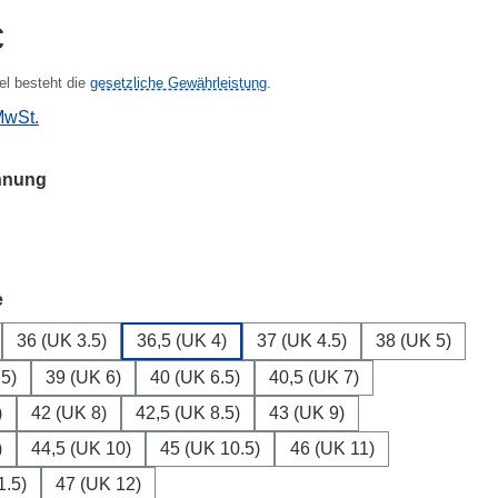
eis:
€
kel besteht die
gesetzliche Gewährleistung
.
MwSt.
auswählen
hnung
auswählen
e
36 (UK 3.5)
36,5 (UK 4)
37 (UK 4.5)
38 (UK 5)
.5)
39 (UK 6)
40 (UK 6.5)
40,5 (UK 7)
)
42 (UK 8)
42,5 (UK 8.5)
43 (UK 9)
)
44,5 (UK 10)
45 (UK 10.5)
46 (UK 11)
1.5)
47 (UK 12)