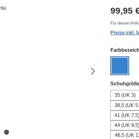
Regulärer Pr
99,95 
Für diesen Arti
Preise inkl. 
Farbbezeic
blue
Schuhgröß
35 (UK 3)
38,5 (UK 5
41 (UK 7.5
44 (UK 9.5
46,5 (UK 1