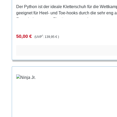
Der Python ist der ideale Kletterschuh für die Wettka
geeignet für Heel- und Toe-hooks durch die sehr eng 
Ferse bei extremen Einsätzen verrutscht.
Verkaufspreis:
Regulärer Preis:
50,00 €
*
(UVP
:
139,95 €
)