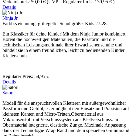
*
Verkaufspreis:
50,00 €
(UVP
:
Regulärer Preis:
139,95 €
)
Details
Ninja Jr.
Farbbezeichnung:
grün/gelb
|
Schuhgröße:
Kids 27-28
Ein Klassiker für deine Kinder!Mit dem Ninja Junior kombiniert
Boreal die hochwertigen Materialien, die Passform und die
technischen Leistungsmerkmale ihrer Erwachsenenschuhe und
bündelt sie in einem freundlichen, leicht zu bedienenden Kinder-
Kletterschuh.
Regulärer Preis:
54,95 €
Details
Satori
Modell für die anspruchsvollen Kletterer, mit außergewöhnlicher
Passform und Gefühl, es ermöglicht den Einsatz und Präzision auf
kleinsten Kanten und Micro-Tritten.Obermaterial aus
Mikrofaserstoff mit Verschlusssystem aus Klettverschluss. In
Obermaterial integrierte, elastische Zunge. Maximale Anpassung
dank der Technologie Wrap Rand und dem speziellen Gummirand
im Zehenbereich.