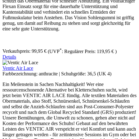
schützt das Obermaterial vor schneller Abnutzung. Ein vollflächiger
Flexan Einsatz sorgt für eine dauerhafte Unterstützung und
Kantenstabilität und verhindert ein schnelles Ermüden der
Fußmuskulatur beim Anstehen. Das Vision Sohlengummi ist griffig
genug, um damit auf Reibung zu stehen und sorgt gleichzeitig für
eine sehr gute Unterstützung.
*
Verkaufspreis:
99,95 €
(UVP
:
Regulärer Preis:
119,95 €
)
Details
Ventic Air Lace
Farbbezeichnung:
anthracite
|
Schuhgröße:
36,5 (UK 4)
Ein Meilenstein in Sachen Nachhaltigkeit! Wer eine
ressourcenschonende Alternative bei Kletterschuhen sucht, wird
jetzt beim VENTIC AIR LACE fündig. Alle textilen Materialien des
Obermaterials, also Stoff, Schnürsenkel, Schnürsenkel-Schlaufen
und selbst die Anzieh-Schlaufen sind aus Post-Consumer-Polyester
recycelt und nach dem Global Recycled Standard (GRS) produziert!
Unsere Bemühungen, die Umwelt zu schonen, gehen aber nicht auf
Kosten der Performance des Schuhs! Gebaut auf den bewährten
Leisten des VENTIC AIR verspricht er viel Komfort und kann auch
länger getragen werden - für zeitintensive Sessions im Gym oder bei