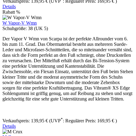
Verkaufspreis:
139,95 €
(UVP
:
Regulärer Preis:
169,95 €
)
Details
Rabatt
%
W Vapor-V Wmn
Schuhgröße:
38 (UK 5)
Der Vapor V Wmn von Scarpa ist der perfekte Allrounder vom 6.
bis zum 11. Grad. Das Obermaterial besteht aus mehreren Suede-
Leder und Microfaser-Schnittteilen, die so miteinander vernäht sind,
dass sich die Form perfekt an den Fuß schmiegt, ohne Druckstellen
zu verursachen. Der Mittelfuß erhält durch das Bi-Tension-System
eine perfekte Unterstützung und Kantenstabilität. Die
Zwischensohle, ein Flexan Einsatz, unterstützt den Fuß beim Stehen
kleiner Tritte und die moderat asymmetrische Form des Schuhs
sowie der mittelstarke Downturn und die moderate Zehenbox
sorgen für eine perfekte Kraftübertragung. Das Vibram® XS Edge
Sohlengummi ist griffig genug, um auf Reibung zu stehen und sorgt
gleichzeitig für eine sehr gute Unterstützung auf kleinen Tritten.
*
Verkaufspreis:
139,95 €
(UVP
:
Regulärer Preis:
169,95 €
)
Details