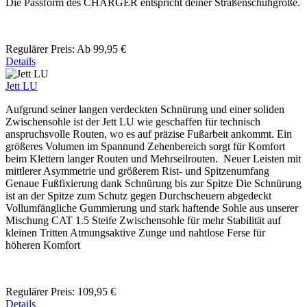
Die Passform des CHARGER entspricht deiner Straßenschuhgröße.
Regulärer Preis:
Ab
99,95 €
Details
Jett LU
Aufgrund seiner langen verdeckten Schnürung und einer soliden
Zwischensohle ist der Jett LU wie geschaffen für technisch
anspruchsvolle Routen, wo es auf präzise Fußarbeit ankommt. Ein
größeres Volumen im Spannund Zehenbereich sorgt für Komfort
beim Klettern langer Routen und Mehrseilrouten. Neuer Leisten mit
mittlerer Asymmetrie und größerem Rist- und Spitzenumfang
Genaue Fußfixierung dank Schnürung bis zur Spitze Die Schnürung
ist an der Spitze zum Schutz gegen Durchscheuern abgedeckt
Vollumfängliche Gummierung und stark haftende Sohle aus unserer
Mischung CAT 1.5 Steife Zwischensohle für mehr Stabilität auf
kleinen Tritten Atmungsaktive Zunge und nahtlose Ferse für
höheren Komfort
Regulärer Preis:
109,95 €
Details