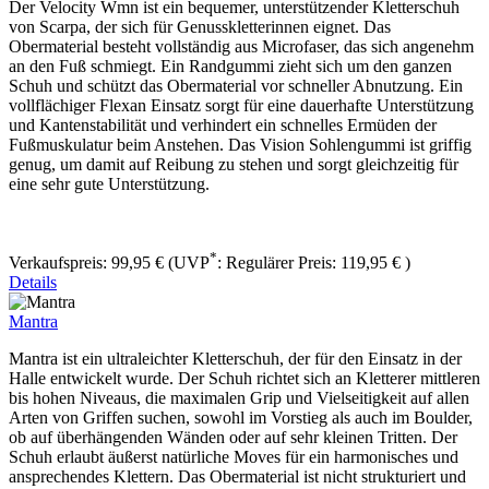
Der Velocity Wmn ist ein bequemer, unterstützender Kletterschuh
von Scarpa, der sich für Genusskletterinnen eignet. Das
Obermaterial besteht vollständig aus Microfaser, das sich angenehm
an den Fuß schmiegt. Ein Randgummi zieht sich um den ganzen
Schuh und schützt das Obermaterial vor schneller Abnutzung. Ein
vollflächiger Flexan Einsatz sorgt für eine dauerhafte Unterstützung
und Kantenstabilität und verhindert ein schnelles Ermüden der
Fußmuskulatur beim Anstehen. Das Vision Sohlengummi ist griffig
genug, um damit auf Reibung zu stehen und sorgt gleichzeitig für
eine sehr gute Unterstützung.
*
Verkaufspreis:
99,95 €
(UVP
:
Regulärer Preis:
119,95 €
)
Details
Mantra
Mantra ist ein ultraleichter Kletterschuh, der für den Einsatz in der
Halle entwickelt wurde. Der Schuh richtet sich an Kletterer mittleren
bis hohen Niveaus, die maximalen Grip und Vielseitigkeit auf allen
Arten von Griffen suchen, sowohl im Vorstieg als auch im Boulder,
ob auf überhängenden Wänden oder auf sehr kleinen Tritten. Der
Schuh erlaubt äußerst natürliche Moves für ein harmonisches und
ansprechendes Klettern. Das Obermaterial ist nicht strukturiert und