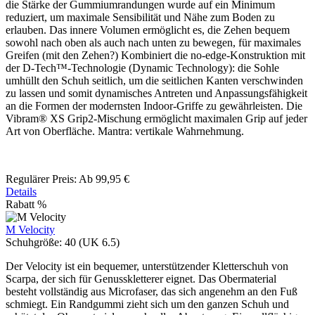
die Stärke der Gummiumrandungen wurde auf ein Minimum
reduziert, um maximale Sensibilität und Nähe zum Boden zu
erlauben. Das innere Volumen ermöglicht es, die Zehen bequem
sowohl nach oben als auch nach unten zu bewegen, für maximales
Greifen (mit den Zehen?) Kombiniert die no-edge-Konstruktion mit
der D-Tech™-Technologie (Dynamic Technology): die Sohle
umhüllt den Schuh seitlich, um die seitlichen Kanten verschwinden
zu lassen und somit dynamisches Antreten und Anpassungsfähigkeit
an die Formen der modernsten Indoor-Griffe zu gewährleisten. Die
Vibram® XS Grip2-Mischung ermöglicht maximalen Grip auf jeder
Art von Oberfläche. Mantra: vertikale Wahrnehmung.
Regulärer Preis:
Ab
99,95 €
Details
Rabatt
%
M Velocity
Schuhgröße:
40 (UK 6.5)
Der Velocity ist ein bequemer, unterstützender Kletterschuh von
Scarpa, der sich für Genusskletterer eignet. Das Obermaterial
besteht vollständig aus Microfaser, das sich angenehm an den Fuß
schmiegt. Ein Randgummi zieht sich um den ganzen Schuh und