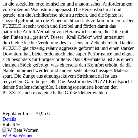
an die speziellen ergonomischen und anatomischen Anforderungen
von Füßen im Wachstum angepasst: Die Ferse ist schmal und
gerade, um die Achillesferse nicht zu reizen, und die Spitze ist
speziell geformt, um die Zehen nicht zu stark zu komprimieren. Der
PUZZLE ist sehr weich und flexibel und fördert damit das
natürliche Antritt-Verhalten von Heranwachsenden, die Tritte mit
den Füßen zu „greifen“. Dieser „Krall-Effekt“ wird unterstützt
durch eine leichte Vertiefung des Leistens im Zehenbereich. Da der
PUZZLE gleichzeitig relativ aggressiv geformt ist und einen starken
Downturn hat, bietet er dennoch eine super Performance und eignet
sich besonders für Fortgeschrittene. Das Obermaterial ist aus einem
einzigen Stück gefertigt, was einerseits den Komfort erhöht, da die
Nähte minimiert werden und andererseits überschüssiges Material
spart. Die Zunge aus atmungsaktivem Strickmaterial ist aus
recyceltem Garn hergestellt. Die Passform des PUZZLE entspricht
deiner Straßenschuhgröße. Leistungsorientierte können den
PUZZLE auch max. eine halbe Größe kleiner wählen.
Regulärer Preis:
79,95 €
Details
Rabatt
%
W Beta Women