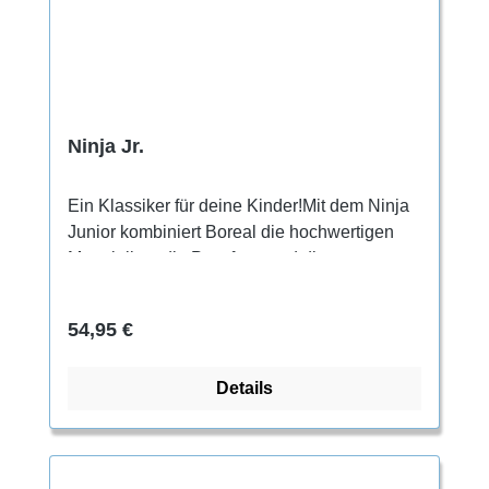
Ninja Jr.
Ein Klassiker für deine Kinder!Mit dem Ninja
Junior kombiniert Boreal die hochwertigen
Materialien, die Passform und die
technischen Leistungsmerkmale ihrer
Erwachsenenschuhe und bündelt sie in
Regulärer Preis:
54,95 €
einem freundlichen, leicht zu bedienenden
Kinder-Kletterschuh.
Details