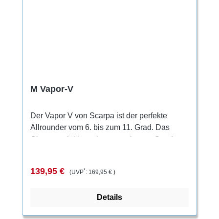
M Vapor-V
Der Vapor V von Scarpa ist der perfekte
Allrounder vom 6. bis zum 11. Grad. Das
Obermaterial besteht aus mehreren Suede-
Leder und Microfaser-Schnittteilen, die so
miteinander vernäht sind, dass sich die Form
Verkaufspreis:
Regulärer Preis:
139,95 €
*
(UVP
:
169,95 €
)
perfekt an den Fuß schmiegt, ohne
Druckstellen zu verursachen. Der Mittelfuß
Details
erhält durch das Bi-Tension-System eine
perfekte Unterstützung und Kantenstabilität.