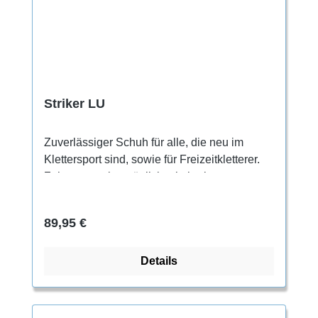
Striker LU
Zuverlässiger Schuh für alle, die neu im
Klettersport sind, sowie für Freizeitkletterer.
Zehengummi ermöglicht ein breiteres
Spektrum an technischen Moves Perfekter
Komfort für einen ganzen Klettertag Leichte
Regulärer Preis:
89,95 €
Asymmetrie für bessere Performance Flaches
Profil, entspannter Fersenrand und
Details
gepolsterte Zunge Fester Halt für die Füße
durch lange Schnürung