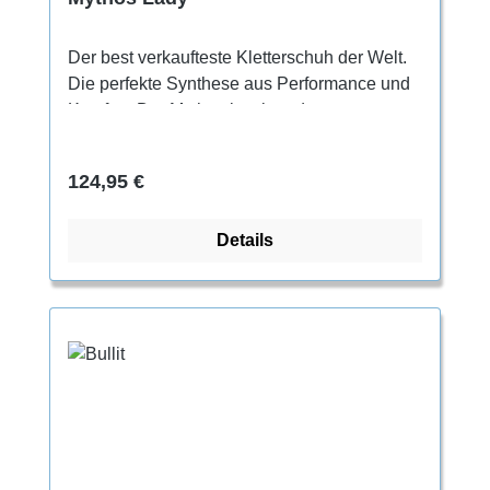
Der best verkaufteste Kletterschuh der Welt.
Die perfekte Synthese aus Performance und
Komfort. Der Mythos ist einer der
vielseitigsten Kletterschuhe überhaupt. Für
extremes Sportklettern ebenso geeignet, wie
Regulärer Preis:
124,95 €
für alpines Felsklettern. Dank seines
innovativen Schnürsystems passt er sich
Details
optimal an jede Fußform an.