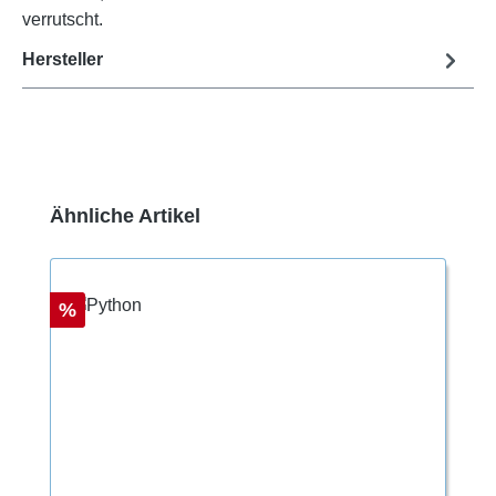
verrutscht.
Hersteller
Produktgalerie überspringen
Ähnliche Artikel
Rabatt
%