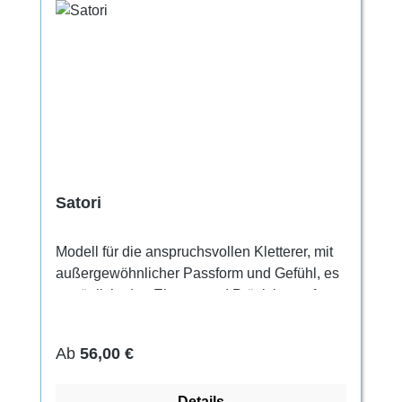
Satori
Modell für die anspruchsvollen Kletterer, mit
außergewöhnlicher Passform und Gefühl, es
ermöglicht den Einsatz und Präzision auf
kleinsten Kanten und Micro-
Tritten.Obermaterial aus Mikrofaserstoff mit
Regulärer Preis:
Ab
56,00 €
Verschlusssystem aus Klettverschluss. In
Obermaterial integrierte, elastische Zunge.
Details