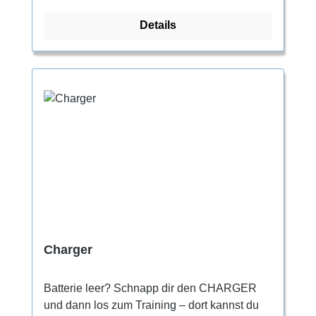
beim Klettern langer Routen und
Details
Mehrseilrouten. Neuer Leisten mit mittlerer
Asymmetrie und größerem Rist- und
Spitzenumfang Genaue Fußfixierung dank
Schnürung bis zur Spitze Die Schnürung ist
an der Spitze zum Schutz gegen
Durchscheuern abgedeckt Vollumfängliche
Gummierung und stark haftende Sohle aus
unserer Mischung CAT 1.5 Steife
Zwischensohle für mehr Stabilität auf kleinen
Tritten Atmungsaktive Zunge und nahtlose
Ferse für höheren Komfort
Charger
Batterie leer? Schnapp dir den CHARGER
und dann los zum Training – dort kannst du