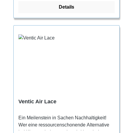
ganzen Schuh und schützt das Obermaterial
Details
vor schneller Abnutzung. Ein vollflächiger
Flexan Einsatz sorgt für eine dauerhafte
Unterstützung und Kantenstabilität und
verhindert ein schnelles Ermüden der
Fußmuskulatur beim Anstehen. Das Vision
Sohlengummi ist griffig genug, um damit auf
Reibung zu stehen und sorgt gleichzeitig für
eine sehr gute Unterstützung.
Ventic Air Lace
Ein Meilenstein in Sachen Nachhaltigkeit!
Wer eine ressourcenschonende Alternative
bei Kletterschuhen sucht, wird jetzt beim