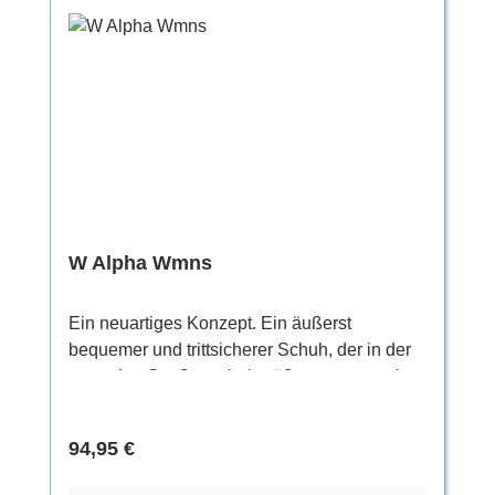
W Alpha Wmns
Ein neuartiges Konzept. Ein äußerst
bequemer und trittsicherer Schuh, der in der
normalen Straßenschuhgröße getragen wird.
Für den ganztägigen Gebrauch. Für jeden,
der beim Klettern Wert auf höchste
Regulärer Preis:
94,95 €
Bequemlichkeit legt. Geeignet besonders
zum Trainieren, Indoorklettern und für lange