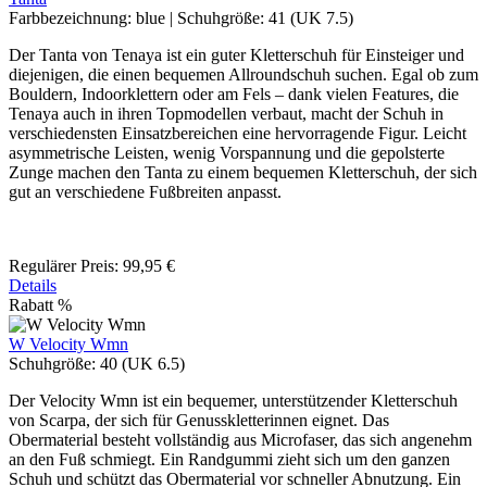
Farbbezeichnung:
blue
|
Schuhgröße:
41 (UK 7.5)
Der Tanta von Tenaya ist ein guter Kletterschuh für Einsteiger und
diejenigen, die einen bequemen Allroundschuh suchen. Egal ob zum
Bouldern, Indoorklettern oder am Fels – dank vielen Features, die
Tenaya auch in ihren Topmodellen verbaut, macht der Schuh in
verschiedensten Einsatzbereichen eine hervorragende Figur. Leicht
asymmetrische Leisten, wenig Vorspannung und die gepolsterte
Zunge machen den Tanta zu einem bequemen Kletterschuh, der sich
gut an verschiedene Fußbreiten anpasst.
Regulärer Preis:
99,95 €
Details
Rabatt
%
W Velocity Wmn
Schuhgröße:
40 (UK 6.5)
Der Velocity Wmn ist ein bequemer, unterstützender Kletterschuh
von Scarpa, der sich für Genusskletterinnen eignet. Das
Obermaterial besteht vollständig aus Microfaser, das sich angenehm
an den Fuß schmiegt. Ein Randgummi zieht sich um den ganzen
Schuh und schützt das Obermaterial vor schneller Abnutzung. Ein