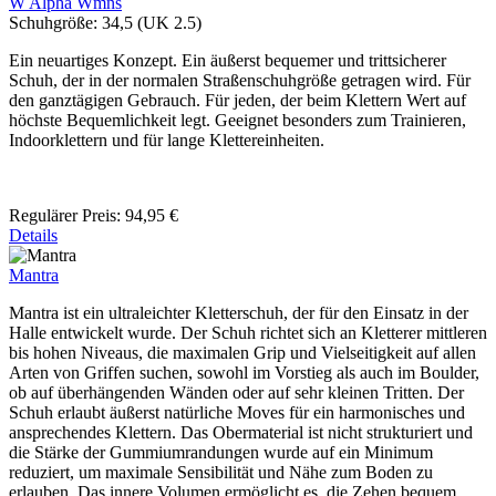
W Alpha Wmns
Schuhgröße:
34,5 (UK 2.5)
Ein neuartiges Konzept. Ein äußerst bequemer und trittsicherer
Schuh, der in der normalen Straßenschuhgröße getragen wird. Für
den ganztägigen Gebrauch. Für jeden, der beim Klettern Wert auf
höchste Bequemlichkeit legt. Geeignet besonders zum Trainieren,
Indoorklettern und für lange Klettereinheiten.
Regulärer Preis:
94,95 €
Details
Mantra
Mantra ist ein ultraleichter Kletterschuh, der für den Einsatz in der
Halle entwickelt wurde. Der Schuh richtet sich an Kletterer mittleren
bis hohen Niveaus, die maximalen Grip und Vielseitigkeit auf allen
Arten von Griffen suchen, sowohl im Vorstieg als auch im Boulder,
ob auf überhängenden Wänden oder auf sehr kleinen Tritten. Der
Schuh erlaubt äußerst natürliche Moves für ein harmonisches und
ansprechendes Klettern. Das Obermaterial ist nicht strukturiert und
die Stärke der Gummiumrandungen wurde auf ein Minimum
reduziert, um maximale Sensibilität und Nähe zum Boden zu
erlauben. Das innere Volumen ermöglicht es, die Zehen bequem