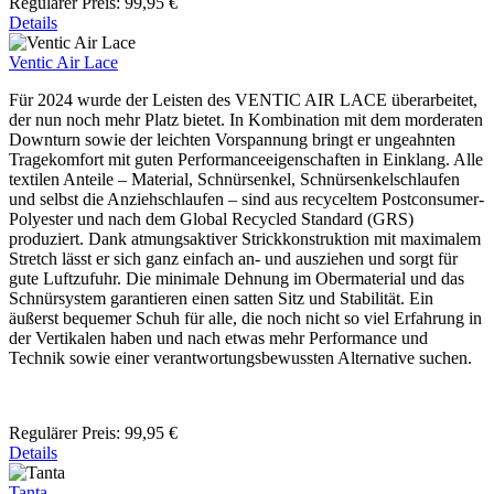
Regulärer Preis:
99,95 €
Details
Ventic Air Lace
Für 2024 wurde der Leisten des VENTIC AIR LACE überarbeitet,
der nun noch mehr Platz bietet. In Kombination mit dem morderaten
Downturn sowie der leichten Vorspannung bringt er ungeahnten
Tragekomfort mit guten Performanceeigenschaften in Einklang. Alle
textilen Anteile – Material, Schnürsenkel, Schnürsenkelschlaufen
und selbst die Anziehschlaufen – sind aus recyceltem Postconsumer-
Polyester und nach dem Global Recycled Standard (GRS)
produziert. Dank atmungsaktiver Strickkonstruktion mit maximalem
Stretch lässt er sich ganz einfach an- und ausziehen und sorgt für
gute Luftzufuhr. Die minimale Dehnung im Obermaterial und das
Schnürsystem garantieren einen satten Sitz und Stabilität. Ein
äußerst bequemer Schuh für alle, die noch nicht so viel Erfahrung in
der Vertikalen haben und nach etwas mehr Performance und
Technik sowie einer verantwortungsbewussten Alternative suchen.
Regulärer Preis:
99,95 €
Details
Tanta