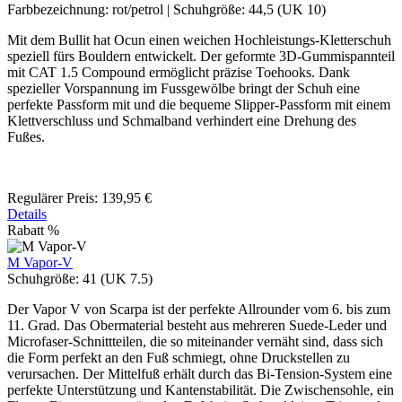
Farbbezeichnung:
rot/petrol
|
Schuhgröße:
44,5 (UK 10)
Mit dem Bullit hat Ocun einen weichen Hochleistungs-Kletterschuh
speziell fürs Bouldern entwickelt. Der geformte 3D-Gummispannteil
mit CAT 1.5 Compound ermöglicht präzise Toehooks. Dank
spezieller Vorspannung im Fussgewölbe bringt der Schuh eine
perfekte Passform mit und die bequeme Slipper-Passform mit einem
Klettverschluss und Schmalband verhindert eine Drehung des
Fußes.
Regulärer Preis:
139,95 €
Details
Rabatt
%
M Vapor-V
Schuhgröße:
41 (UK 7.5)
Der Vapor V von Scarpa ist der perfekte Allrounder vom 6. bis zum
11. Grad. Das Obermaterial besteht aus mehreren Suede-Leder und
Microfaser-Schnittteilen, die so miteinander vernäht sind, dass sich
die Form perfekt an den Fuß schmiegt, ohne Druckstellen zu
verursachen. Der Mittelfuß erhält durch das Bi-Tension-System eine
perfekte Unterstützung und Kantenstabilität. Die Zwischensohle, ein