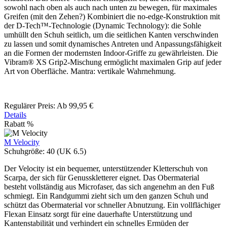
sowohl nach oben als auch nach unten zu bewegen, für maximales
Greifen (mit den Zehen?) Kombiniert die no-edge-Konstruktion mit
der D-Tech™-Technologie (Dynamic Technology): die Sohle
umhüllt den Schuh seitlich, um die seitlichen Kanten verschwinden
zu lassen und somit dynamisches Antreten und Anpassungsfähigkeit
an die Formen der modernsten Indoor-Griffe zu gewährleisten. Die
Vibram® XS Grip2-Mischung ermöglicht maximalen Grip auf jeder
Art von Oberfläche. Mantra: vertikale Wahrnehmung.
Regulärer Preis:
Ab
99,95 €
Details
Rabatt
%
M Velocity
Schuhgröße:
40 (UK 6.5)
Der Velocity ist ein bequemer, unterstützender Kletterschuh von
Scarpa, der sich für Genusskletterer eignet. Das Obermaterial
besteht vollständig aus Microfaser, das sich angenehm an den Fuß
schmiegt. Ein Randgummi zieht sich um den ganzen Schuh und
schützt das Obermaterial vor schneller Abnutzung. Ein vollflächiger
Flexan Einsatz sorgt für eine dauerhafte Unterstützung und
Kantenstabilität und verhindert ein schnelles Ermüden der