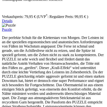
*
Verkaufspreis:
79,95 €
(UVP
:
Regulärer Preis:
99,95 €
)
Details
Puzzle
Der perfekte Schuh für die Kletterstars von Morgen. Der Leisten ist
an die speziellen ergonomischen und anatomischen Anforderungen
von Füßen im Wachstum angepasst: Die Ferse ist schmal und
gerade, um die Achillesferse nicht zu reizen, und die Spitze ist
speziell geformt, um die Zehen nicht zu stark zu komprimieren. Der
PUZZLE ist sehr weich und flexibel und fördert damit das
natürliche Antritt-Verhalten von Heranwachsenden, die Tritte mit
den Füßen zu „greifen“. Dieser „Krall-Effekt“ wird unterstützt
durch eine leichte Vertiefung des Leistens im Zehenbereich. Da der
PUZZLE gleichzeitig relativ aggressiv geformt ist und einen starken
Downturn hat, bietet er dennoch eine super Performance und eignet
sich besonders für Fortgeschrittene. Das Obermaterial ist aus einem
einzigen Stück gefertigt, was einerseits den Komfort erhöht, da die
Nähte minimiert werden und andererseits überschüssiges Material
spart. Die Zunge aus atmungsaktivem Strickmaterial ist aus
recyceltem Garn hergestellt. Die Passform des PUZZLE entspricht
deiner Straßenschuhgröße. Leistungsorientierte können den