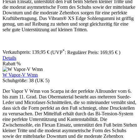
Flexan Einsatz, unterstützt den Fuß beim Stehen kleiner Tritte und
die moderat asymmetrische Form des Schuhs sowie der mittelstarke
Downturn und die moderate Zehenbox sorgen für eine perfekte
Kraftübertragung. Das Vibram® XS Edge Sohlengummi ist griffig
genug, um auf Reibung zu stehen und sorgt gleichzeitig für eine
sehr gute Unterstützung auf kleinen Tritten.
*
Verkaufspreis:
139,95 €
(UVP
:
Regulärer Preis:
169,95 €
)
Details
Rabatt
%
W Vapor-V Wmn
Schuhgröße:
38 (UK 5)
Der Vapor V Wmn von Scarpa ist der perfekte Allrounder vom 6.
bis zum 11. Grad. Das Obermaterial besteht aus mehreren Suede-
Leder und Microfaser-Schnittteilen, die so miteinander vernäht sind,
dass sich die Form perfekt an den Fuß schmiegt, ohne Druckstellen
zu verursachen. Der Mittelfuß erhält durch das Bi-Tension-System
eine perfekte Unterstützung und Kantenstabilität. Die
Zwischensohle, ein Flexan Einsatz, unterstützt den Fuß beim Stehen
kleiner Tritte und die moderat asymmetrische Form des Schuhs
sowie der mittelstarke Downturn und die moderate Zehenbox