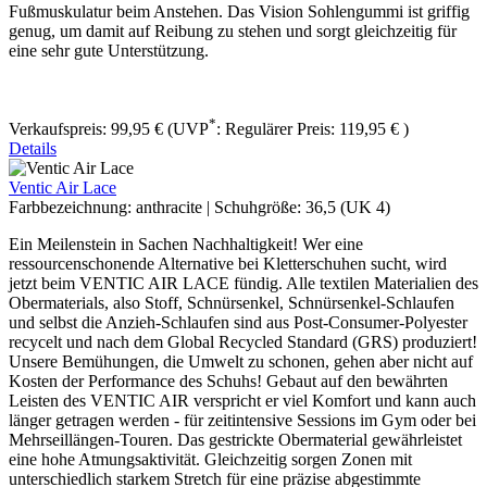
Fußmuskulatur beim Anstehen. Das Vision Sohlengummi ist griffig
genug, um damit auf Reibung zu stehen und sorgt gleichzeitig für
eine sehr gute Unterstützung.
*
Verkaufspreis:
99,95 €
(UVP
:
Regulärer Preis:
119,95 €
)
Details
Ventic Air Lace
Farbbezeichnung:
anthracite
|
Schuhgröße:
36,5 (UK 4)
Ein Meilenstein in Sachen Nachhaltigkeit! Wer eine
ressourcenschonende Alternative bei Kletterschuhen sucht, wird
jetzt beim VENTIC AIR LACE fündig. Alle textilen Materialien des
Obermaterials, also Stoff, Schnürsenkel, Schnürsenkel-Schlaufen
und selbst die Anzieh-Schlaufen sind aus Post-Consumer-Polyester
recycelt und nach dem Global Recycled Standard (GRS) produziert!
Unsere Bemühungen, die Umwelt zu schonen, gehen aber nicht auf
Kosten der Performance des Schuhs! Gebaut auf den bewährten
Leisten des VENTIC AIR verspricht er viel Komfort und kann auch
länger getragen werden - für zeitintensive Sessions im Gym oder bei
Mehrseillängen-Touren. Das gestrickte Obermaterial gewährleistet
eine hohe Atmungsaktivität. Gleichzeitig sorgen Zonen mit
unterschiedlich starkem Stretch für eine präzise abgestimmte