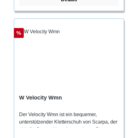
Rabatt
%
W Velocity Wmn
Der Velocity Wmn ist ein bequemer,
unterstützender Kletterschuh von Scarpa, der
sich für Genusskletterinnen eignet. Das
Obermaterial besteht vollständig aus