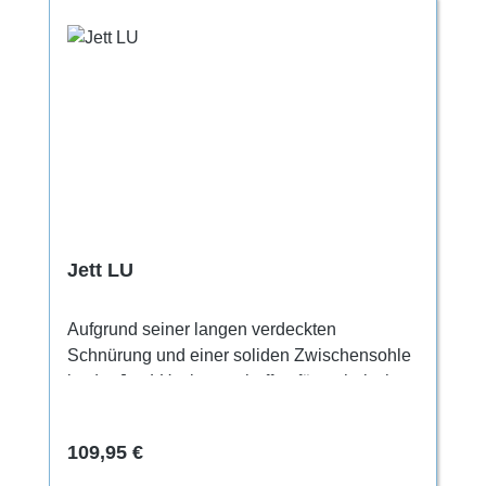
Jett LU
Aufgrund seiner langen verdeckten
Schnürung und einer soliden Zwischensohle
ist der Jett LU wie geschaffen für technisch
anspruchsvolle Routen, wo es auf präzise
Fußarbeit ankommt. Ein größeres Volumen
Regulärer Preis:
109,95 €
im Spannund Zehenbereich sorgt für Komfort
beim Klettern langer Routen und