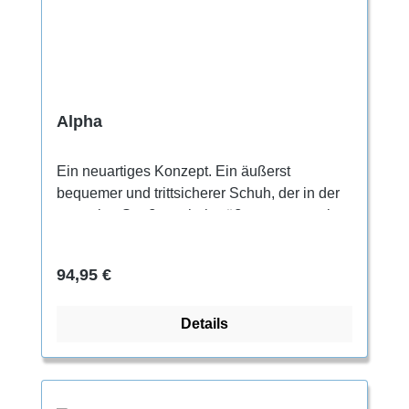
Alpha
Ein neuartiges Konzept. Ein äußerst
bequemer und trittsicherer Schuh, der in der
normalen Straßenschuhgröße getragen wird.
Für den ganztägigen Gebrauch.Für jeden, der
beim Klettern Wert auf höchste
Regulärer Preis:
94,95 €
Bequemlichkeit legt. Geeignet besonders
zum Trainieren, Indoorklettern und für lange
Details
Klettereinheiten.