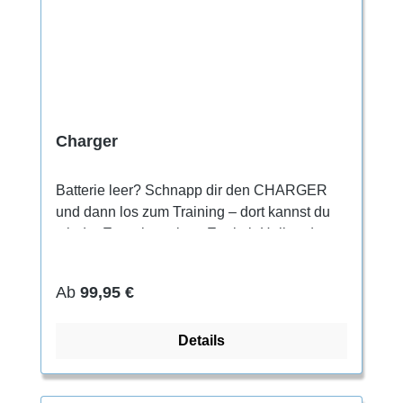
Charger
Batterie leer? Schnapp dir den CHARGER
und dann los zum Training – dort kannst du
wieder Energie tanken. Egal ob Halle oder
Fels, der CHARGER ist dein komfortabler
Partner am Fuß und punktet trotzdem durch
Regulärer Preis:
Ab
99,95 €
seine Performance. Das Beste daran: Er hält
auch noch lange, dank des einzigartigen
Details
verstärkten Zehenbereichs. Die Passform des
CHARGER entspricht deiner
Straßenschuhgröße.