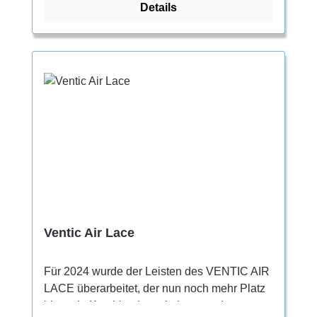
Details
atmungsaktiver Strickkonstruktion mit
maximalen Stretch lässt er sich ganz einfach
an- und ausziehen und hält die Füße immer
gut belüftet. Die minimale Dehnung im
Obermaterial sorgt gleichzeitig für einen
satten Sitz und Stabilität. Ein äußerst
bequemer Schuh für alle, die noch nicht so
viel Erfahrung in der Vertikalen haben und
nach einem Modell mit etwas mehr
Performance und Technik suchen.
Ventic Air Lace
Für 2024 wurde der Leisten des VENTIC AIR
LACE überarbeitet, der nun noch mehr Platz
bietet. In Kombination mit dem morderaten