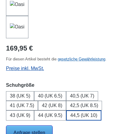
Regulärer Preis:
169,95 €
Für diesen Artikel besteht die
gesetzliche Gewährleistung
.
Preise inkl. MwSt.
auswählen
Schuhgröße
38 (UK 5)
40 (UK 6.5)
40,5 (UK 7)
41 (UK 7.5)
42 (UK 8)
42,5 (UK 8.5)
43 (UK 9)
44 (UK 9.5)
44,5 (UK 10)
Anfrage stellen