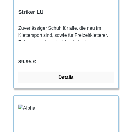
Striker LU
Zuverlässiger Schuh für alle, die neu im
Klettersport sind, sowie für Freizeitkletterer.
Zehengummi ermöglicht ein breiteres
Spektrum an technischen Moves Perfekter
Komfort für einen ganzen Klettertag Leichte
Regulärer Preis:
89,95 €
Asymmetrie für bessere Performance Flaches
Profil, entspannter Fersenrand und
Details
gepolsterte Zunge Fester Halt für die Füße
durch lange Schnürung