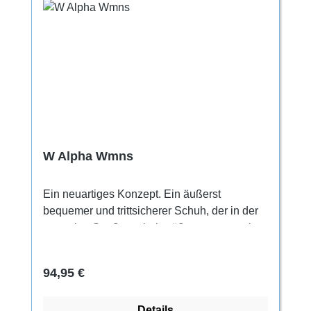
W Alpha Wmns
Ein neuartiges Konzept. Ein äußerst
bequemer und trittsicherer Schuh, der in der
normalen Straßenschuhgröße getragen wird.
Für den ganztägigen Gebrauch. Für jeden,
der beim Klettern Wert auf höchste
Regulärer Preis:
94,95 €
Bequemlichkeit legt. Geeignet besonders
zum Trainieren, Indoorklettern und für lange
Details
Klettereinheiten.