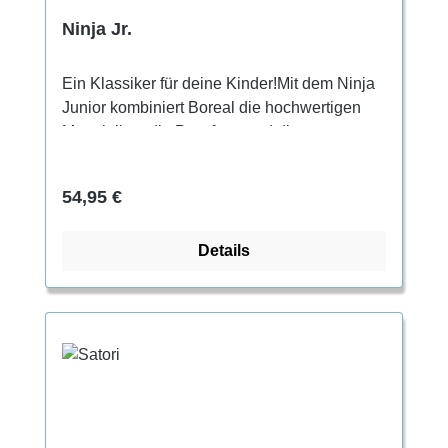
Ninja Jr.
Ein Klassiker für deine Kinder!Mit dem Ninja
Junior kombiniert Boreal die hochwertigen
Materialien, die Passform und die
technischen Leistungsmerkmale ihrer
Erwachsenenschuhe und bündelt sie in
Regulärer Preis:
54,95 €
einem freundlichen, leicht zu bedienenden
Kinder-Kletterschuh.
Details