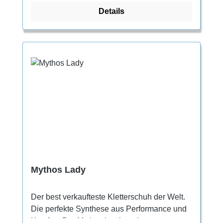
Details
Mehrseilrouten. Neuer Leisten mit mittlerer
Asymmetrie und größerem Rist- und
Spitzenumfang Genaue Fußfixierung dank
Schnürung bis zur Spitze Die Schnürung ist
an der Spitze zum Schutz gegen
Durchscheuern abgedeckt Vollumfängliche
Gummierung und stark haftende Sohle aus
unserer Mischung CAT 1.5 Steife
Zwischensohle für mehr Stabilität auf kleinen
Tritten Atmungsaktive Zunge und nahtlose
Ferse für höheren Komfort
Mythos Lady
Der best verkaufteste Kletterschuh der Welt.
Die perfekte Synthese aus Performance und
Komfort. Der Mythos ist einer der