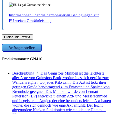
Informationen über die harmonisierten Bedingungen zur
EU-weiten Gewährleistung
Preise inkl. MwSt.
Anfrage stellen
Produktnummer:
GN410
Beschreibung
Das Gränsfors Minibeil ist die leichteste
aller Äxte von Gränsfors Bruk, wodurch es sich perfekt zum
Wandern eignet, wo jedes Kilo zählt. Die Axt ist trotz ihrer
geringen Größe hervorragend zum Entasten und Spalten von
Brennholz geeignet. Das Minibeil wurde von Lennart
Pettersson (LP) entwickelt, einem Axt- und Messerschmied
und begeisterten Angler, der eine besonders leichte Axt bauen
wollte, die sich dennoch wie eine Axt anfühlt. Der leicht
abgerundete Nacken funktioniert wie ein kleiner Hamm…