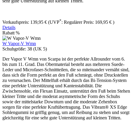
sehr gute Unterstützung auf kleinen Tritten.
*
Verkaufspreis:
139,95 €
(UVP
:
Regulärer Preis:
169,95 €
)
Details
Rabatt
%
W Vapor-V Wmn
Schuhgröße:
38 (UK 5)
Der Vapor V Wmn von Scarpa ist der perfekte Allrounder vom 6.
bis zum 11. Grad. Das Obermaterial besteht aus mehreren Suede-
Leder und Microfaser-Schnittteilen, die so miteinander vernäht sind,
dass sich die Form perfekt an den Fuß schmiegt, ohne Druckstellen
zu verursachen. Der Mittelfuß erhält durch das Bi-Tension-System
eine perfekte Unterstützung und Kantenstabilität. Die
Zwischensohle, ein Flexan Einsatz, unterstützt den Fuß beim Stehen
kleiner Tritte und die moderat asymmetrische Form des Schuhs
sowie der mittelstarke Downturn und die moderate Zehenbox
sorgen für eine perfekte Kraftübertragung. Das Vibram® XS Edge
Sohlengummi ist griffig genug, um auf Reibung zu stehen und sorgt
gleichzeitig für eine sehr gute Unterstützung auf kleinen Tritten.