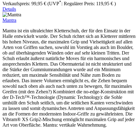
*
Verkaufspreis:
99,95 €
(UVP
:
Regulärer Preis:
119,95 €
)
Details
Mantra
Mantra ist ein ultraleichter Kletterschuh, der für den Einsatz in der
Halle entwickelt wurde. Der Schuh richtet sich an Kletterer mittleren
bis hohen Niveaus, die maximalen Grip und Vielseitigkeit auf allen
Arten von Griffen suchen, sowohl im Vorstieg als auch im Boulder,
ob auf überhängenden Wänden oder auf sehr kleinen Tritten. Der
Schuh erlaubt äußerst natürliche Moves für ein harmonisches und
ansprechendes Klettern. Das Obermaterial ist nicht strukturiert und
die Stärke der Gummiumrandungen wurde auf ein Minimum
reduziert, um maximale Sensibilität und Nähe zum Boden zu
erlauben. Das innere Volumen ermöglicht es, die Zehen bequem
sowohl nach oben als auch nach unten zu bewegen, für maximales
Greifen (mit den Zehen?) Kombiniert die no-edge-Konstruktion mit
der D-Tech™-Technologie (Dynamic Technology): die Sohle
umhüllt den Schuh seitlich, um die seitlichen Kanten verschwinden
zu lassen und somit dynamisches Antreten und Anpassungsfähigkeit
an die Formen der modernsten Indoor-Griffe zu gewährleisten. Die
Vibram® XS Grip2-Mischung ermöglicht maximalen Grip auf jeder
Art von Oberfläche. Mantra: vertikale Wahrnehmung.