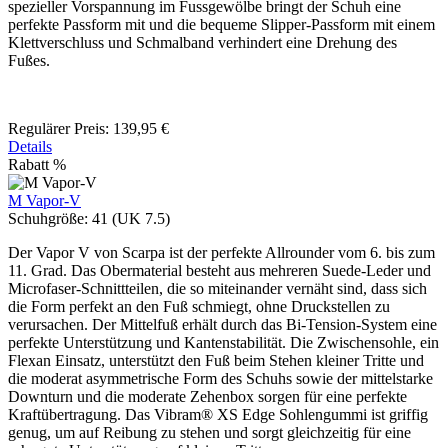
spezieller Vorspannung im Fussgewölbe bringt der Schuh eine
perfekte Passform mit und die bequeme Slipper-Passform mit einem
Klettverschluss und Schmalband verhindert eine Drehung des
Fußes.
Regulärer Preis:
139,95 €
Details
Rabatt
%
M Vapor-V
Schuhgröße:
41 (UK 7.5)
Der Vapor V von Scarpa ist der perfekte Allrounder vom 6. bis zum
11. Grad. Das Obermaterial besteht aus mehreren Suede-Leder und
Microfaser-Schnittteilen, die so miteinander vernäht sind, dass sich
die Form perfekt an den Fuß schmiegt, ohne Druckstellen zu
verursachen. Der Mittelfuß erhält durch das Bi-Tension-System eine
perfekte Unterstützung und Kantenstabilität. Die Zwischensohle, ein
Flexan Einsatz, unterstützt den Fuß beim Stehen kleiner Tritte und
die moderat asymmetrische Form des Schuhs sowie der mittelstarke
Downturn und die moderate Zehenbox sorgen für eine perfekte
Kraftübertragung. Das Vibram® XS Edge Sohlengummi ist griffig
genug, um auf Reibung zu stehen und sorgt gleichzeitig für eine