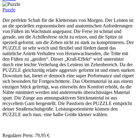
Puzzle
Der perfekte Schuh für die Kletterstars von Morgen. Der Leisten ist
an die speziellen ergonomischen und anatomischen Anforderungen
von Füßen im Wachstum angepasst: Die Ferse ist schmal und
gerade, um die Achillesferse nicht zu reizen, und die Spitze ist
speziell geformt, um die Zehen nicht zu stark zu komprimieren. Der
PUZZLE ist sehr weich und flexibel und fördert damit das
natürliche Antritt-Verhalten von Heranwachsenden, die Tritte mit
den Füßen zu „greifen“. Dieser „Krall-Effekt“ wird unterstützt
durch eine leichte Vertiefung des Leistens im Zehenbereich. Da der
PUZZLE gleichzeitig relativ aggressiv geformt ist und einen starken
Downturn hat, bietet er dennoch eine super Performance und eignet
sich besonders für Fortgeschrittene. Das Obermaterial ist aus einem
einzigen Stück gefertigt, was einerseits den Komfort erhöht, da die
Nähte minimiert werden und andererseits überschüssiges Material
spart. Die Zunge aus atmungsaktivem Strickmaterial ist aus
recyceltem Garn hergestellt. Die Passform des PUZZLE entspricht
deiner Straßenschuhgröße. Leistungsorientierte können den
PUZZLE auch max. eine halbe Größe kleiner wählen.
Regulärer Preis:
79,95 €