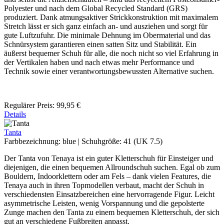
Polyester und nach dem Global Recycled Standard (GRS)
produziert. Dank atmungsaktiver Strickkonstruktion mit maximalem
Stretch lässt er sich ganz einfach an- und ausziehen und sorgt für
gute Luftzufuhr. Die minimale Dehnung im Obermaterial und das
Schnürsystem garantieren einen satten Sitz und Stabilität. Ein
äußerst bequemer Schuh für alle, die noch nicht so viel Erfahrung in
der Vertikalen haben und nach etwas mehr Performance und
Technik sowie einer verantwortungsbewussten Alternative suchen.
Regulärer Preis:
99,95 €
Details
Tanta
Farbbezeichnung:
blue
|
Schuhgröße:
41 (UK 7.5)
Der Tanta von Tenaya ist ein guter Kletterschuh für Einsteiger und
diejenigen, die einen bequemen Allroundschuh suchen. Egal ob zum
Bouldern, Indoorklettern oder am Fels – dank vielen Features, die
Tenaya auch in ihren Topmodellen verbaut, macht der Schuh in
verschiedensten Einsatzbereichen eine hervorragende Figur. Leicht
asymmetrische Leisten, wenig Vorspannung und die gepolsterte
Zunge machen den Tanta zu einem bequemen Kletterschuh, der sich
gut an verschiedene Fußbreiten anpasst.