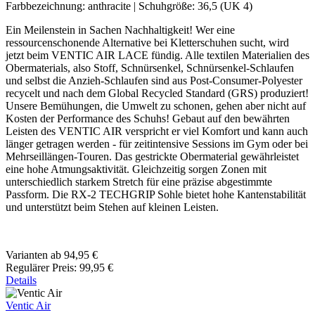
Farbbezeichnung:
anthracite
|
Schuhgröße:
36,5 (UK 4)
Ein Meilenstein in Sachen Nachhaltigkeit! Wer eine
ressourcenschonende Alternative bei Kletterschuhen sucht, wird
jetzt beim VENTIC AIR LACE fündig. Alle textilen Materialien des
Obermaterials, also Stoff, Schnürsenkel, Schnürsenkel-Schlaufen
und selbst die Anzieh-Schlaufen sind aus Post-Consumer-Polyester
recycelt und nach dem Global Recycled Standard (GRS) produziert!
Unsere Bemühungen, die Umwelt zu schonen, gehen aber nicht auf
Kosten der Performance des Schuhs! Gebaut auf den bewährten
Leisten des VENTIC AIR verspricht er viel Komfort und kann auch
länger getragen werden - für zeitintensive Sessions im Gym oder bei
Mehrseillängen-Touren. Das gestrickte Obermaterial gewährleistet
eine hohe Atmungsaktivität. Gleichzeitig sorgen Zonen mit
unterschiedlich starkem Stretch für eine präzise abgestimmte
Passform. Die RX-2 TECHGRIP Sohle bietet hohe Kantenstabilität
und unterstützt beim Stehen auf kleinen Leisten.
Varianten ab
94,95 €
Regulärer Preis:
99,95 €
Details
Ventic Air