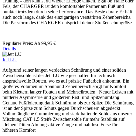
Training – dort kannst du wieder Energie tanken. Egal ob Halle oder
Fels, der CHARGER ist dein komfortabler Partner am Fuß und
punktet trotzdem durch seine Performance. Das Beste daran: Er hält
auch noch lange, dank des einzigartigen verstärkten Zehenbereichs.
Die Passform des CHARGER entspricht deiner Straßenschuhgröße.
Regulärer Preis:
Ab
99,95 €
Details
Jett LU
Aufgrund seiner langen verdeckten Schnürung und einer soliden
Zwischensohle ist der Jett LU wie geschaffen für technisch
anspruchsvolle Routen, wo es auf präzise Fußarbeit ankommt. Ein
größeres Volumen im Spannund Zehenbereich sorgt für Komfort
beim Klettern langer Routen und Mehrseilrouten. Neuer Leisten mit
mittlerer Asymmetrie und größerem Rist- und Spitzenumfang
Genaue Fußfixierung dank Schnürung bis zur Spitze Die Schnürung
ist an der Spitze zum Schutz gegen Durchscheuern abgedeckt
Vollumfängliche Gummierung und stark haftende Sohle aus unserer
Mischung CAT 1.5 Steife Zwischensohle für mehr Stabilität auf
kleinen Tritten Atmungsaktive Zunge und nahtlose Ferse für
höheren Komfort