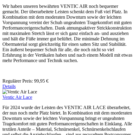
Wir haben unseren bewährten VENTIC AIR noch bequemer
gemacht. Der überarbeitete Leisten schenkt dem Fuß viel Platz. In
Kombination mit dem moderaten Downturn sowie der leichten
Vorspannung vereint der Schuh ungeahnten Tragekomfort mit guten
Performanceeigenschaften. Dank atmungsaktiver Strickkonstruktion
mit maximalen Stretch lässt er sich ganz einfach an- und ausziehen
und hält die Füße immer gut belüftet. Die minimale Dehnung im
Obermaterial sorgt gleichzeitig für einen satten Sitz und Stabilität.
Ein äußerst bequemer Schuh für alle, die noch nicht so viel
Erfahrung in der Vertikalen haben und nach einem Modell mit etwas
mehr Performance und Technik suchen.
Regulärer Preis:
99,95 €
Details
Ventic Air Lace
Für 2024 wurde der Leisten des VENTIC AIR LACE überarbeitet,
der nun noch mehr Platz bietet. In Kombination mit dem morderaten
Downturn sowie der leichten Vorspannung bringt er ungeahnten
Tragekomfort mit guten Performanceeigenschaften in Einklang. Alle
textilen Anteile – Material, Schnürsenkel, Schnürsenkelschlaufen
und selbst die Anziehschlaufen – sind aus recyceltem Postconsumer-