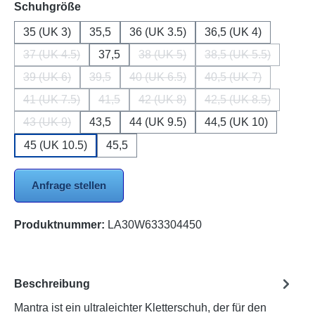
auswählen
Schuhgröße
35 (UK 3)
35,5
36 (UK 3.5)
36,5 (UK 4)
37 (UK 4.5)
37,5
38 (UK 5)
38,5 (UK 5.5)
(Diese Option ist zurzeit nicht verfügbar.)
(Diese Option ist zurzeit nicht verf
(Diese Option ist 
39 (UK 6)
39,5
40 (UK 6.5)
40,5 (UK 7)
(Diese Option ist zurzeit nicht verfügbar.)
(Diese Option ist zurzeit nicht verfügbar.)
(Diese Option ist zurzeit nicht verfü
(Diese Option ist z
41 (UK 7.5)
41,5
42 (UK 8)
42,5 (UK 8.5)
(Diese Option ist zurzeit nicht verfügbar.)
(Diese Option ist zurzeit nicht verfügbar.)
(Diese Option ist zurzeit nicht verf
(Diese Option ist 
43 (UK 9)
43,5
44 (UK 9.5)
44,5 (UK 10)
(Diese Option ist zurzeit nicht verfügbar.)
45 (UK 10.5)
45,5
Anfrage stellen
Produktnummer:
LA30W633304450
Beschreibung
Mantra ist ein ultraleichter Kletterschuh, der für den