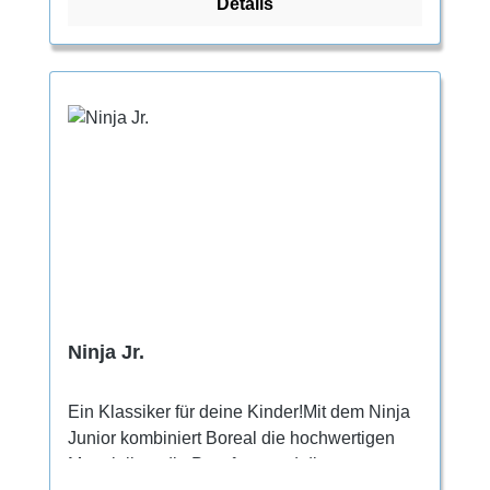
Details
Schuh beim Hooken und vermeidet, dass die
Ferse bei extremen Einsätzen verrutscht.
Ninja Jr.
Ein Klassiker für deine Kinder!Mit dem Ninja
Junior kombiniert Boreal die hochwertigen
Materialien, die Passform und die