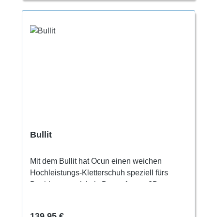
Bullit
Mit dem Bullit hat Ocun einen weichen
Hochleistungs-Kletterschuh speziell fürs
Bouldern entwickelt. Der geformte 3D-
Gummispannteil mit CAT 1.5 Compound
ermöglicht präzise Toehooks. Dank spezieller
Regulärer Preis:
139,95 €