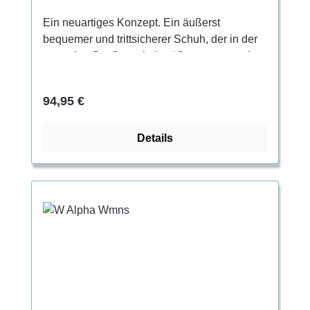
Ein neuartiges Konzept. Ein äußerst
bequemer und trittsicherer Schuh, der in der
normalen Straßenschuhgröße getragen wird.
Für den ganztägigen Gebrauch.Für jeden, der
beim Klettern Wert auf höchste
Regulärer Preis:
94,95 €
Bequemlichkeit legt. Geeignet besonders
zum Trainieren, Indoorklettern und für lange
Details
Klettereinheiten.