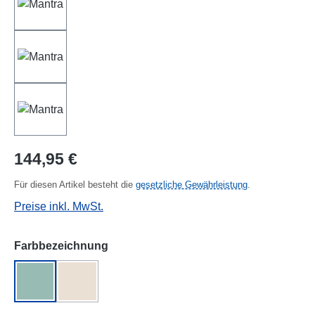
Regulärer Preis:
144,95 €
Für diesen Artikel besteht die
gesetzliche Gewährleistung
.
Preise inkl. MwSt.
auswählen
Farbbezeichnung
arctic/flame
chalk
(Diese Option ist zurzeit nicht verfügbar.)