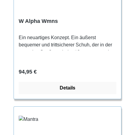
W Alpha Wmns
Ein neuartiges Konzept. Ein äußerst
bequemer und trittsicherer Schuh, der in der
normalen Straßenschuhgröße getragen wird.
Für den ganztägigen Gebrauch. Für jeden,
der beim Klettern Wert auf höchste
Regulärer Preis:
94,95 €
Bequemlichkeit legt. Geeignet besonders
zum Trainieren, Indoorklettern und für lange
Details
Klettereinheiten.