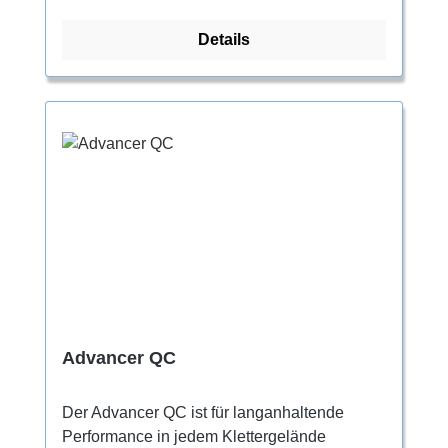
ganzen Schuh und schützt das Obermaterial
Details
vor schneller Abnutzung. Ein vollflächiger
Flexan Einsatz sorgt für eine dauerhafte
Unterstützung und Kantenstabilität und
verhindert ein schnelles Ermüden der
Fußmuskulatur beim Anstehen. Das Vision
Sohlengummi ist griffig genug, um damit auf
Reibung zu stehen und sorgt gleichzeitig für
eine sehr gute Unterstützung.
Advancer QC
Der Advancer QC ist für langanhaltende
Performance in jedem Klettergelände