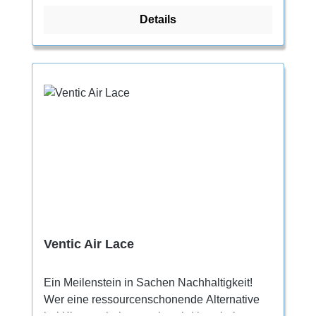
ganzen Schuh und schützt das Obermaterial
Details
vor schneller Abnutzung. Ein vollflächiger
Flexan Einsatz sorgt für eine dauerhafte
Unterstützung und Kantenstabilität und
verhindert ein schnelles Ermüden der
Fußmuskulatur beim Anstehen. Das Vision
Sohlengummi ist griffig genug, um damit auf
Reibung zu stehen und sorgt gleichzeitig für
eine sehr gute Unterstützung.
Ventic Air Lace
Ein Meilenstein in Sachen Nachhaltigkeit!
Wer eine ressourcenschonende Alternative