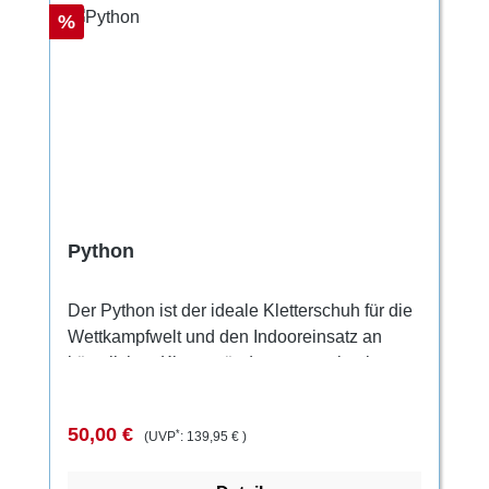
Rabatt
%
Python
Der Python ist der ideale Kletterschuh für die
Wettkampfwelt und den Indooreinsatz an
künstlichen Kletterwänden wo maximale
Sensibilität gefordert wird. Besonders
geeignet für Heel- und Toe-hooks durch die
Verkaufspreis:
Regulärer Preis:
50,00 €
*
(UVP
:
139,95 €
)
sehr eng anliegende Passform und das
effiziente Schließsystem. Das fixiert den