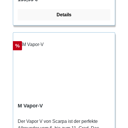
Vorspannung im Fussgewölbe bringt der
Schuh eine perfekte Passform mit und die
Details
bequeme Slipper-Passform mit einem
Klettverschluss und Schmalband verhindert
eine Drehung des Fußes.
Rabatt
%
M Vapor-V
Der Vapor V von Scarpa ist der perfekte