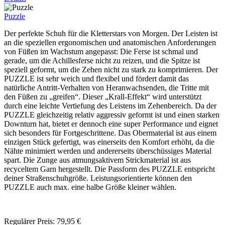
Puzzle
Der perfekte Schuh für die Kletterstars von Morgen. Der Leisten ist
an die speziellen ergonomischen und anatomischen Anforderungen
von Füßen im Wachstum angepasst: Die Ferse ist schmal und
gerade, um die Achillesferse nicht zu reizen, und die Spitze ist
speziell geformt, um die Zehen nicht zu stark zu komprimieren. Der
PUZZLE ist sehr weich und flexibel und fördert damit das
natürliche Antritt-Verhalten von Heranwachsenden, die Tritte mit
den Füßen zu „greifen“. Dieser „Krall-Effekt“ wird unterstützt
durch eine leichte Vertiefung des Leistens im Zehenbereich. Da der
PUZZLE gleichzeitig relativ aggressiv geformt ist und einen starken
Downturn hat, bietet er dennoch eine super Performance und eignet
sich besonders für Fortgeschrittene. Das Obermaterial ist aus einem
einzigen Stück gefertigt, was einerseits den Komfort erhöht, da die
Nähte minimiert werden und andererseits überschüssiges Material
spart. Die Zunge aus atmungsaktivem Strickmaterial ist aus
recyceltem Garn hergestellt. Die Passform des PUZZLE entspricht
deiner Straßenschuhgröße. Leistungsorientierte können den
PUZZLE auch max. eine halbe Größe kleiner wählen.
Regulärer Preis:
79,95 €