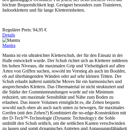
höchste Bequemlichkeit legt. Geeignet besonders zum Trainieren,
Indoorklettern und für lange Klettereinheiten.
Regulärer Preis:
94,95 €
Details
Mantra
Mantra ist ein ultraleichter Kletterschuh, der für den Einsatz in der
Halle entwickelt wurde. Der Schuh richtet sich an Kletterer mittleren
bis hohen Niveaus, die maximalen Grip und Vielseitigkeit auf allen
Arten von Griffen suchen, sowohl im Vorstieg als auch im Boulder,
ob auf überhängenden Wänden oder auf sehr kleinen Tritten. Der
Schuh erlaubt äußerst natürliche Moves für ein harmonisches und
ansprechendes Klettern. Das Obermaterial ist nicht strukturiert und
die Stärke der Gummiumrandungen wurde auf ein Minimum
reduziert, um maximale Sensibilität und Nähe zum Boden zu
erlauben. Das innere Volumen ermöglicht es, die Zehen bequem
sowohl nach oben als auch nach unten zu bewegen, für maximales
Greifen (mit den Zehen?) Kombiniert die no-edge-Konstruktion mit
der D-Tech™-Technologie (Dynamic Technology): die Sohle
umhüllt den Schuh seitlich, um die seitlichen Kanten verschwinden
zu lassen und somit dynamisches Antreten und Anpassungsfähigkeit