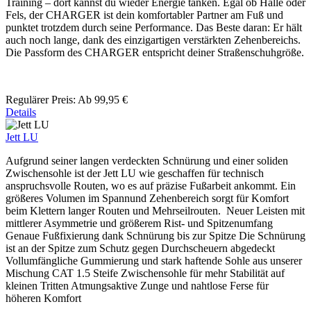
Training – dort kannst du wieder Energie tanken. Egal ob Halle oder
Fels, der CHARGER ist dein komfortabler Partner am Fuß und
punktet trotzdem durch seine Performance. Das Beste daran: Er hält
auch noch lange, dank des einzigartigen verstärkten Zehenbereichs.
Die Passform des CHARGER entspricht deiner Straßenschuhgröße.
Regulärer Preis:
Ab
99,95 €
Details
Jett LU
Aufgrund seiner langen verdeckten Schnürung und einer soliden
Zwischensohle ist der Jett LU wie geschaffen für technisch
anspruchsvolle Routen, wo es auf präzise Fußarbeit ankommt. Ein
größeres Volumen im Spannund Zehenbereich sorgt für Komfort
beim Klettern langer Routen und Mehrseilrouten. Neuer Leisten mit
mittlerer Asymmetrie und größerem Rist- und Spitzenumfang
Genaue Fußfixierung dank Schnürung bis zur Spitze Die Schnürung
ist an der Spitze zum Schutz gegen Durchscheuern abgedeckt
Vollumfängliche Gummierung und stark haftende Sohle aus unserer
Mischung CAT 1.5 Steife Zwischensohle für mehr Stabilität auf
kleinen Tritten Atmungsaktive Zunge und nahtlose Ferse für
höheren Komfort