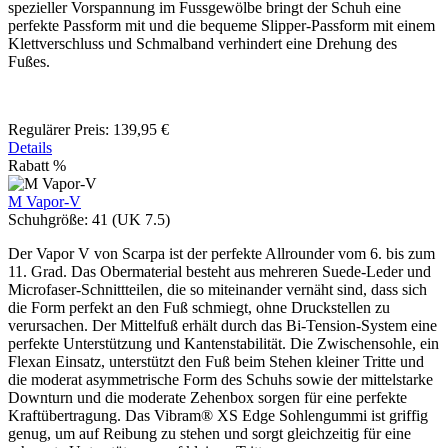
spezieller Vorspannung im Fussgewölbe bringt der Schuh eine
perfekte Passform mit und die bequeme Slipper-Passform mit einem
Klettverschluss und Schmalband verhindert eine Drehung des
Fußes.
Regulärer Preis:
139,95 €
Details
Rabatt
%
M Vapor-V
Schuhgröße:
41 (UK 7.5)
Der Vapor V von Scarpa ist der perfekte Allrounder vom 6. bis zum
11. Grad. Das Obermaterial besteht aus mehreren Suede-Leder und
Microfaser-Schnittteilen, die so miteinander vernäht sind, dass sich
die Form perfekt an den Fuß schmiegt, ohne Druckstellen zu
verursachen. Der Mittelfuß erhält durch das Bi-Tension-System eine
perfekte Unterstützung und Kantenstabilität. Die Zwischensohle, ein
Flexan Einsatz, unterstützt den Fuß beim Stehen kleiner Tritte und
die moderat asymmetrische Form des Schuhs sowie der mittelstarke
Downturn und die moderate Zehenbox sorgen für eine perfekte
Kraftübertragung. Das Vibram® XS Edge Sohlengummi ist griffig
genug, um auf Reibung zu stehen und sorgt gleichzeitig für eine