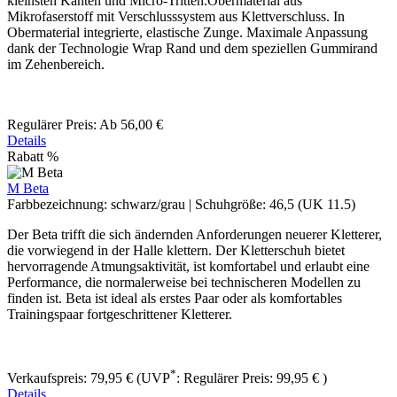
kleinsten Kanten und Micro-Tritten.Obermaterial aus
Mikrofaserstoff mit Verschlusssystem aus Klettverschluss. In
Obermaterial integrierte, elastische Zunge. Maximale Anpassung
dank der Technologie Wrap Rand und dem speziellen Gummirand
im Zehenbereich.
Regulärer Preis:
Ab
56,00 €
Details
Rabatt
%
M Beta
Farbbezeichnung:
schwarz/grau
|
Schuhgröße:
46,5 (UK 11.5)
Der Beta ​trifft die sich ändernden Anforderungen neuerer Kletterer,
die vorwiegend in der Halle klettern. Der Kletterschuh bietet
hervorragende Atmungsaktivität, ist komfortabel und erlaubt eine
Performance, die normalerweise bei technischeren Modellen zu
finden ist. Beta ist ideal als erstes Paar oder als komfortables
Trainingspaar fortgeschrittener Kletterer.
*
Verkaufspreis:
79,95 €
(UVP
:
Regulärer Preis:
99,95 €
)
Details