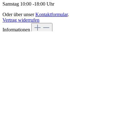
Samstag 10:00 -18:00 Uhr
Oder über unser
Kontaktformular
.
Vertrag widerrufen
Informationen
Widerrufsbelehrung & Widerrufsformular
AGB
Datenschutz
Cookies
Impressum
Alle Preise inkl. gesetzl. Mehrwertsteuer zzgl.
Versandkosten
und
ggf. Nachnahmegebühren, wenn nicht anders angegeben.
*
Unverbindliche, durch Preislisten des Herstellers veröffentlichte
Preisempfehlung seitens des Herstellers im Zeitpunkt des
Erscheinens des Produktes.
Copyright 2026 - SFU Sachen Für Unterwegs GmbH
Diese Website verwendet Cookies, um eine bestmögliche Erfahrung
bieten zu können.
Mehr Informationen ...
Nur technisch notwendige
Konfigurieren
Alle Cookies akzeptieren