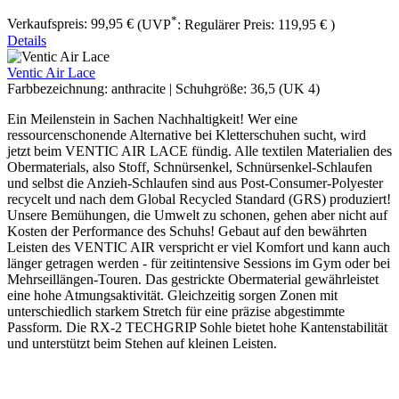
*
Verkaufspreis:
99,95 €
(UVP
:
Regulärer Preis:
119,95 €
)
Details
Ventic Air Lace
Farbbezeichnung:
anthracite
|
Schuhgröße:
36,5 (UK 4)
Ein Meilenstein in Sachen Nachhaltigkeit! Wer eine
ressourcenschonende Alternative bei Kletterschuhen sucht, wird
jetzt beim VENTIC AIR LACE fündig. Alle textilen Materialien des
Obermaterials, also Stoff, Schnürsenkel, Schnürsenkel-Schlaufen
und selbst die Anzieh-Schlaufen sind aus Post-Consumer-Polyester
recycelt und nach dem Global Recycled Standard (GRS) produziert!
Unsere Bemühungen, die Umwelt zu schonen, gehen aber nicht auf
Kosten der Performance des Schuhs! Gebaut auf den bewährten
Leisten des VENTIC AIR verspricht er viel Komfort und kann auch
länger getragen werden - für zeitintensive Sessions im Gym oder bei
Mehrseillängen-Touren. Das gestrickte Obermaterial gewährleistet
eine hohe Atmungsaktivität. Gleichzeitig sorgen Zonen mit
unterschiedlich starkem Stretch für eine präzise abgestimmte
Passform. Die RX-2 TECHGRIP Sohle bietet hohe Kantenstabilität
und unterstützt beim Stehen auf kleinen Leisten.