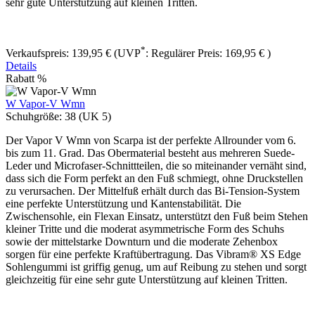
sehr gute Unterstützung auf kleinen Tritten.
*
Verkaufspreis:
139,95 €
(UVP
:
Regulärer Preis:
169,95 €
)
Details
Rabatt
%
W Vapor-V Wmn
Schuhgröße:
38 (UK 5)
Der Vapor V Wmn von Scarpa ist der perfekte Allrounder vom 6.
bis zum 11. Grad. Das Obermaterial besteht aus mehreren Suede-
Leder und Microfaser-Schnittteilen, die so miteinander vernäht sind,
dass sich die Form perfekt an den Fuß schmiegt, ohne Druckstellen
zu verursachen. Der Mittelfuß erhält durch das Bi-Tension-System
eine perfekte Unterstützung und Kantenstabilität. Die
Zwischensohle, ein Flexan Einsatz, unterstützt den Fuß beim Stehen
kleiner Tritte und die moderat asymmetrische Form des Schuhs
sowie der mittelstarke Downturn und die moderate Zehenbox
sorgen für eine perfekte Kraftübertragung. Das Vibram® XS Edge
Sohlengummi ist griffig genug, um auf Reibung zu stehen und sorgt
gleichzeitig für eine sehr gute Unterstützung auf kleinen Tritten.