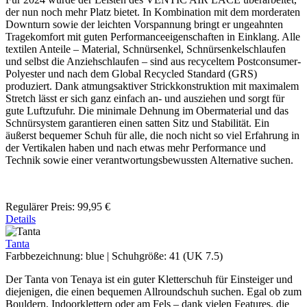
der nun noch mehr Platz bietet. In Kombination mit dem morderaten
Downturn sowie der leichten Vorspannung bringt er ungeahnten
Tragekomfort mit guten Performanceeigenschaften in Einklang. Alle
textilen Anteile – Material, Schnürsenkel, Schnürsenkelschlaufen
und selbst die Anziehschlaufen – sind aus recyceltem Postconsumer-
Polyester und nach dem Global Recycled Standard (GRS)
produziert. Dank atmungsaktiver Strickkonstruktion mit maximalem
Stretch lässt er sich ganz einfach an- und ausziehen und sorgt für
gute Luftzufuhr. Die minimale Dehnung im Obermaterial und das
Schnürsystem garantieren einen satten Sitz und Stabilität. Ein
äußerst bequemer Schuh für alle, die noch nicht so viel Erfahrung in
der Vertikalen haben und nach etwas mehr Performance und
Technik sowie einer verantwortungsbewussten Alternative suchen.
Regulärer Preis:
99,95 €
Details
Tanta
Farbbezeichnung:
blue
|
Schuhgröße:
41 (UK 7.5)
Der Tanta von Tenaya ist ein guter Kletterschuh für Einsteiger und
diejenigen, die einen bequemen Allroundschuh suchen. Egal ob zum
Bouldern, Indoorklettern oder am Fels – dank vielen Features, die