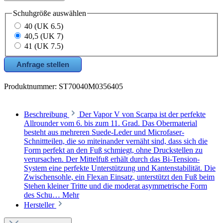
Schuhgröße
auswählen
40 (UK 6.5)
40,5 (UK 7)
41 (UK 7.5)
Anfrage stellen
Produktnummer:
ST70040M0356405
Beschreibung
Der Vapor V von Scarpa ist der perfekte
Allrounder vom 6. bis zum 11. Grad. Das Obermaterial
besteht aus mehreren Suede-Leder und Microfaser-
Schnittteilen, die so miteinander vernäht sind, dass sich die
Form perfekt an den Fuß schmiegt, ohne Druckstellen zu
verursachen. Der Mittelfuß erhält durch das Bi-Tension-
System eine perfekte Unterstützung und Kantenstabilität. Die
Zwischensohle, ein Flexan Einsatz, unterstützt den Fuß beim
Stehen kleiner Tritte und die moderat asymmetrische Form
des Schu…
Mehr
Hersteller