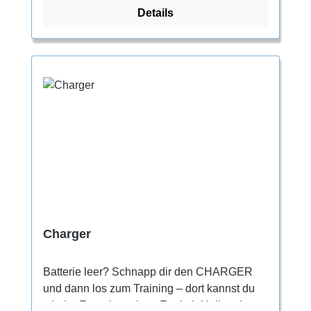
Details
Mehrseilrouten. Neuer Leisten mit mittlerer
Asymmetrie und größerem Rist- und
Spitzenumfang Genaue Fußfixierung dank
Schnürung bis zur Spitze Die Schnürung ist
an der Spitze zum Schutz gegen
Durchscheuern abgedeckt Vollumfängliche
Gummierung und stark haftende Sohle aus
unserer Mischung CAT 1.5 Steife
Zwischensohle für mehr Stabilität auf kleinen
Tritten Atmungsaktive Zunge und nahtlose
Ferse für höheren Komfort
Charger
Batterie leer? Schnapp dir den CHARGER
und dann los zum Training – dort kannst du
wieder Energie tanken. Egal ob Halle oder