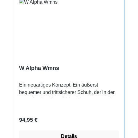
W Alpha Wmns
Ein neuartiges Konzept. Ein äußerst
bequemer und trittsicherer Schuh, der in der
normalen Straßenschuhgröße getragen wird.
Für den ganztägigen Gebrauch. Für jeden,
der beim Klettern Wert auf höchste
Regulärer Preis:
94,95 €
Bequemlichkeit legt. Geeignet besonders
zum Trainieren, Indoorklettern und für lange
Details
Klettereinheiten.