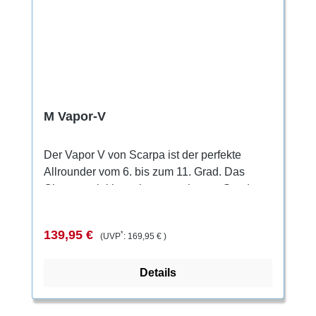
M Vapor-V
Der Vapor V von Scarpa ist der perfekte
Allrounder vom 6. bis zum 11. Grad. Das
Obermaterial besteht aus mehreren Suede-
Leder und Microfaser-Schnittteilen, die so
miteinander vernäht sind, dass sich die Form
Verkaufspreis:
Regulärer Preis:
139,95 €
*
(UVP
:
169,95 €
)
perfekt an den Fuß schmiegt, ohne
Druckstellen zu verursachen. Der Mittelfuß
Details
erhält durch das Bi-Tension-System eine
perfekte Unterstützung und Kantenstabilität.
Die Zwischensohle, ein Flexan Einsatz,