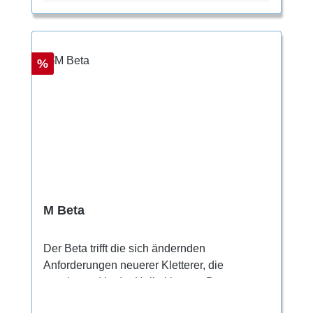
Wrap Rand und dem speziellen Gummirand
im Zehenbereich.
Rabatt
%
M Beta
Der Beta ​trifft die sich ändernden
Anforderungen neuerer Kletterer, die
vorwiegend in der Halle klettern. Der
Kletterschuh bietet hervorragende