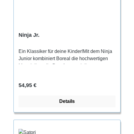
Ninja Jr.
Ein Klassiker für deine Kinder!Mit dem Ninja
Junior kombiniert Boreal die hochwertigen
Materialien, die Passform und die
technischen Leistungsmerkmale ihrer
Erwachsenenschuhe und bündelt sie in
Regulärer Preis:
54,95 €
einem freundlichen, leicht zu bedienenden
Kinder-Kletterschuh.
Details