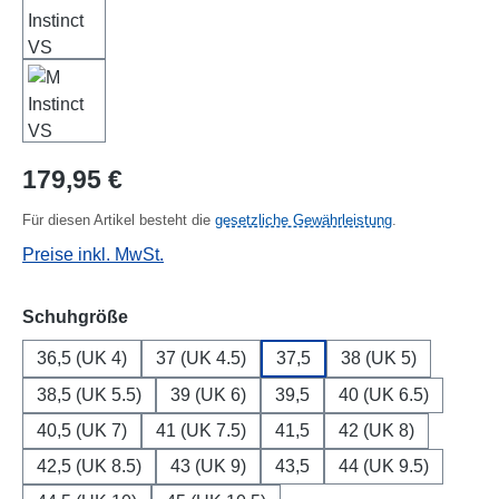
Regulärer Preis:
179,95 €
Für diesen Artikel besteht die
gesetzliche Gewährleistung
.
Preise inkl. MwSt.
auswählen
Schuhgröße
36,5 (UK 4)
37 (UK 4.5)
37,5
38 (UK 5)
38,5 (UK 5.5)
39 (UK 6)
39,5
40 (UK 6.5)
40,5 (UK 7)
41 (UK 7.5)
41,5
42 (UK 8)
42,5 (UK 8.5)
43 (UK 9)
43,5
44 (UK 9.5)