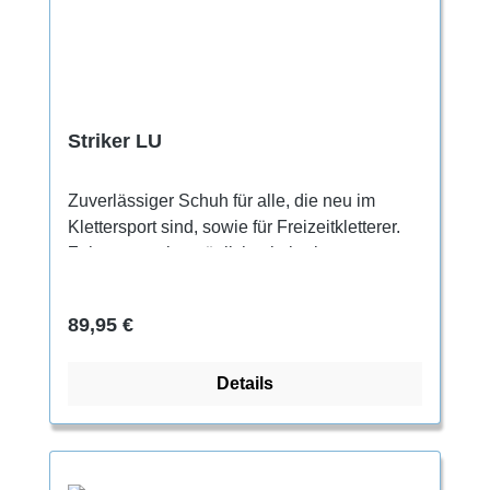
Striker LU
Zuverlässiger Schuh für alle, die neu im
Klettersport sind, sowie für Freizeitkletterer.
Zehengummi ermöglicht ein breiteres
Spektrum an technischen Moves Perfekter
Komfort für einen ganzen Klettertag Leichte
Regulärer Preis:
89,95 €
Asymmetrie für bessere Performance Flaches
Profil, entspannter Fersenrand und
Details
gepolsterte Zunge Fester Halt für die Füße
durch lange Schnürung