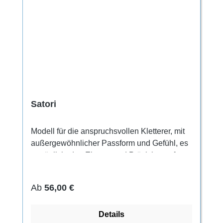
Satori
Modell für die anspruchsvollen Kletterer, mit
außergewöhnlicher Passform und Gefühl, es
ermöglicht den Einsatz und Präzision auf
kleinsten Kanten und Micro-
Tritten.Obermaterial aus Mikrofaserstoff mit
Regulärer Preis:
Ab
56,00 €
Verschlusssystem aus Klettverschluss. In
Obermaterial integrierte, elastische Zunge.
Details
Maximale Anpassung dank der Technologie