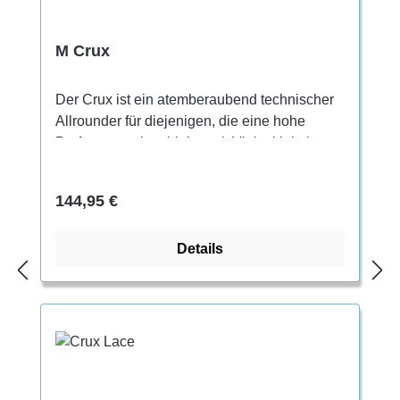
M Crux
Der Crux ist ein atemberaubend technischer
Allrounder für diejenigen, die eine hohe
Performance kombiniert mit Vielseitigkeit
wünschen, wie es extrem vorgespannte
Schuhe vermögen.
Regulärer Preis:
144,95 €
Details