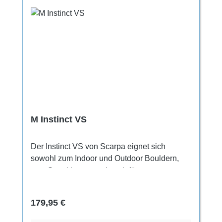
M Instinct VS
Der Instinct VS von Scarpa eignet sich
sowohl zum Indoor und Outdoor Bouldern,
zum Sportklettern und auch für
Mehrseillängen. Außerdem punktet er mit
hervorragenden Hooking Eigenschaften und
Regulärer Preis:
179,95 €
einem festen Sitz. Der Instinct VS besteht aus
einem Obermaterial aus Microfaser und