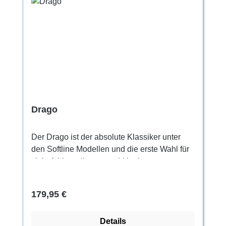
Drago
Der Drago ist der absolute Klassiker unter
den Softline Modellen und die erste Wahl für
viele Athleten*innen, ambitionierten
Boulderer*innen und Kletterer*innen. Das
High-End Kletterschuhmodell besteht aus
Regulärer Preis:
179,95 €
einem Microfaser Obermaterial, mit
Ledereinsatz im Zehenbereich, das aus 7
Details
Schnittteilen gefertigt ist, die so miteinander