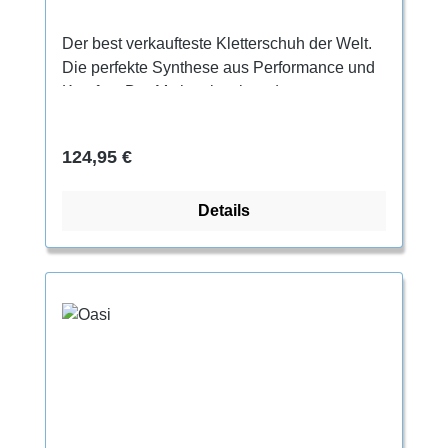
Der best verkaufteste Kletterschuh der Welt.
Die perfekte Synthese aus Performance und
Komfort. Der Mythos ist einer der
vielseitigsten Kletterschuhe überhaupt. Für
extremes Sportklettern ebenso geeignet, wie
Regulärer Preis:
124,95 €
für alpines Felsklettern. Dank seines
innovativen Schnürsystems passt er sich
Details
optimal an jede Fußform an.