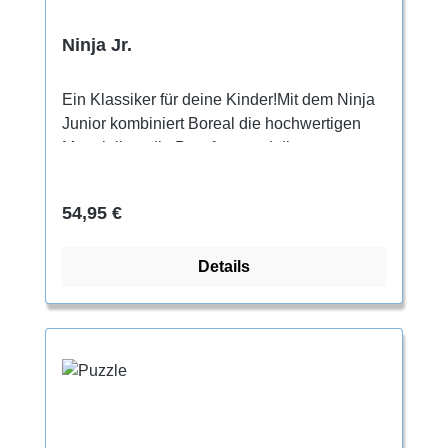
Ninja Jr.
Ein Klassiker für deine Kinder!Mit dem Ninja
Junior kombiniert Boreal die hochwertigen
Materialien, die Passform und die
technischen Leistungsmerkmale ihrer
Erwachsenenschuhe und bündelt sie in
Regulärer Preis:
54,95 €
einem freundlichen, leicht zu bedienenden
Kinder-Kletterschuh.
Details