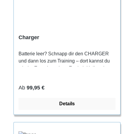
Charger
Batterie leer? Schnapp dir den CHARGER
und dann los zum Training – dort kannst du
wieder Energie tanken. Egal ob Halle oder
Fels, der CHARGER ist dein komfortabler
Partner am Fuß und punktet trotzdem durch
Regulärer Preis:
Ab
99,95 €
seine Performance. Das Beste daran: Er hält
auch noch lange, dank des einzigartigen
Details
verstärkten Zehenbereichs. Die Passform des
CHARGER entspricht deiner
Straßenschuhgröße.