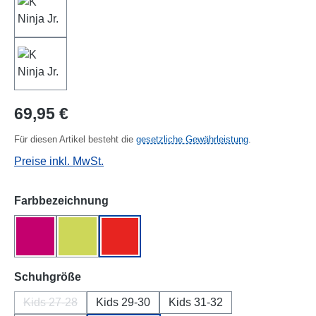
Regulärer Preis:
69,95 €
Für diesen Artikel besteht die
gesetzliche Gewährleistung
.
Preise inkl. MwSt.
auswählen
Farbbezeichnung
fuchsia
grün/gelb
rot/grün
auswählen
Schuhgröße
Kids 27-28
Kids 29-30
Kids 31-32
(Diese Option ist zurzeit nicht verfügbar.)