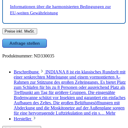
Informationen über die harmonisierten Bedingungen zur
EU-weiten Gewährleistung
Preise inkl. MwSt.
Anfrage stellen
Produktnummer:
ND330035
Beschreibung
INDIANA 8 ist ein klassisches Rundzelt mit
einer senkrechten Mittelstange und einem vormontierten A-
Rahmen zur Stützung des großen Zelteingangs. Es bietet Platz
zum Schlafen für bis zu 8 Personen oder ausreichend Platz als
Treffpunkt am Tag für größere Gruppen. Die eingenähte
Bodenwanne schützt vor Insekten und garantiert ein einfaches
Aufbauen des Zeltes. Die großen Belüftungsöffnungen mit
Abdeckung und die Moskitonetze auf der Außenplane sorgen
für eine hervorragende Luftzirkulation und ein s…
Mehr
Hersteller