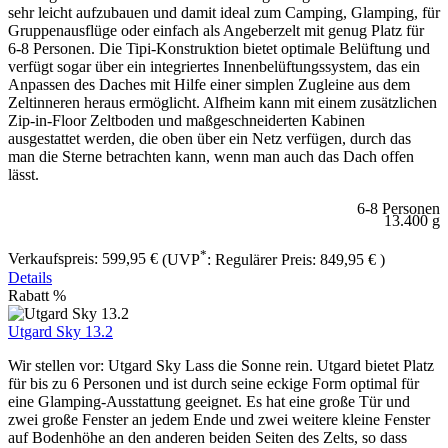
sehr leicht aufzubauen und damit ideal zum Camping, Glamping, für
Gruppenausflüge oder einfach als Angeberzelt mit genug Platz für
6-8 Personen. Die Tipi-Konstruktion bietet optimale Belüftung und
verfügt sogar über ein integriertes Innenbelüftungssystem, das ein
Anpassen des Daches mit Hilfe einer simplen Zugleine aus dem
Zeltinneren heraus ermöglicht. Alfheim kann mit einem zusätzlichen
Zip-in-Floor Zeltboden und maßgeschneiderten Kabinen
ausgestattet werden, die oben über ein Netz verfügen, durch das
man die Sterne betrachten kann, wenn man auch das Dach offen
lässt.
6-8 Personen
13.400 g
*
Verkaufspreis:
599,95 €
(UVP
:
Regulärer Preis:
849,95 €
)
Details
Rabatt
%
Utgard Sky 13.2
Wir stellen vor: Utgard Sky Lass die Sonne rein. Utgard bietet Platz
für bis zu 6 Personen und ist durch seine eckige Form optimal für
eine Glamping-Ausstattung geeignet. Es hat eine große Tür und
zwei große Fenster an jedem Ende und zwei weitere kleine Fenster
auf Bodenhöhe an den anderen beiden Seiten des Zelts, so dass