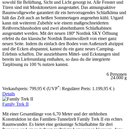
sowohl für Belüftung, Sicht und Licht gesorgt ist. Alle Fenster und
Türen sind mit Moskitonetzen ausgestattet. Das atmungsaktive
Baumwollgewebe garantiert dir ein hervorragendes Schlafklima und
hält das Zelt auch an heißen Sommertagen angenehm kühl. Utgard
kann mit weiterem Zubehör wie einem maßgeschneiderten
Reißverschlussboden und zwei abnehmbaren Schlafkabinen
ausgestattet werden. Mit der neuen 180º Nordisk SKY Öffnung
erlebst du das klassische Nordisk Baumwollzelt von einer ganz
neuen Seite. Indem du einfach den Boden vom Außenzelt abzippst
und die Ecken abspannst, kannst du ein ganz neues Camping-
Erlebnis schaffen. Die ausziehbaren Mittel- und Eckstangen sind
bereits im Lieferumfang enthalten, so dass du die integrierte
Tarplösung zu 100 % nutzen kannst.
6 Personen
24.000 g
*
Verkaufspreis:
799,95 €
(UVP
:
Regulärer Preis:
1.199,95 €
)
Details
Family Trek II
Mit einer Gesamtlänge von 6,70 Meter und der stehhohen
Konstruktion ist das Familien-Tunnelzelt Family Trek II ein echtes
Raumwunder. Es bietet eine geräumige Schlafkabine für drei