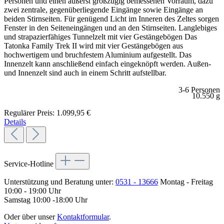
Personen und einen äußerst großzügig bemessenen Vorraum, dazu
zwei zentrale, gegenüberliegende Eingänge sowie Eingänge an
beiden Stirnseiten. Für genügend Licht im Inneren des Zeltes sorgen
Fenster in den Seiteneingängen und an den Stirnseiten. Langlebiges
und strapazierfähiges Tunnelzelt mit vier Gestängebögen Das
Tatonka Family Trek II wird mit vier Gestängebögen aus
hochwertigem und bruchfestem Aluminium aufgestellt. Das
Innenzelt kann anschließend einfach eingeknöpft werden. Außen-
und Innenzelt sind auch in einem Schritt aufstellbar.
3-6 Personen
10.550 g
Regulärer Preis:
1.099,95 €
Details
Service-Hotline
Unterstützung und Beratung unter:
0531 - 13666
Montag - Freitag
10:00 - 19:00 Uhr
Samstag 10:00 -18:00 Uhr
Oder über unser
Kontaktformular
.