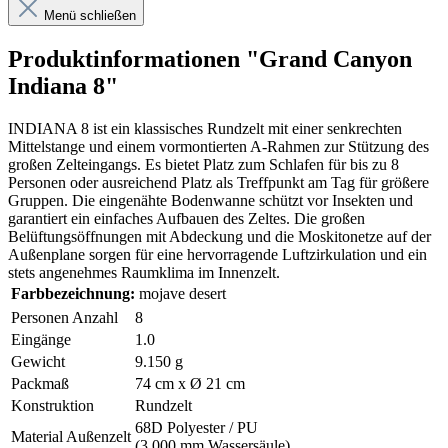
Menü schließen
Produktinformationen "Grand Canyon
Indiana 8"
INDIANA 8 ist ein klassisches Rundzelt mit einer senkrechten
Mittelstange und einem vormontierten A-Rahmen zur Stützung des
großen Zelteingangs. Es bietet Platz zum Schlafen für bis zu 8
Personen oder ausreichend Platz als Treffpunkt am Tag für größere
Gruppen. Die eingenähte Bodenwanne schützt vor Insekten und
garantiert ein einfaches Aufbauen des Zeltes. Die großen
Belüftungsöffnungen mit Abdeckung und die Moskitonetze auf der
Außenplane sorgen für eine hervorragende Luftzirkulation und ein
stets angenehmes Raumklima im Innenzelt.
Farbbezeichnung:
mojave desert
Personen Anzahl
8
Eingänge
1.0
Gewicht
9.150 g
Packmaß
74 cm x Ø 21 cm
Konstruktion
Rundzelt
68D Polyester / PU
Material Außenzelt
(3.000 mm Wassersäule)