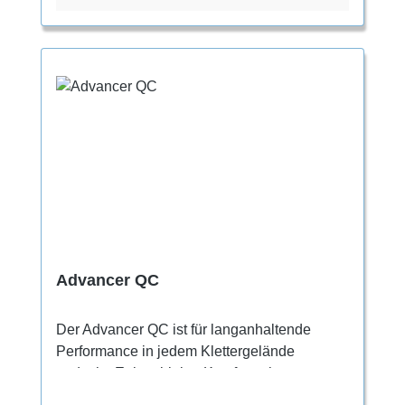
maximalen Stretch lässt er sich ganz einfach
an- und ausziehen und hält die Füße immer
gut belüftet. Die minimale Dehnung im
Obermaterial sorgt gleichzeitig für einen
satten Sitz und Stabilität. Ein äußerst
bequemer Schuh für alle, die noch nicht so
viel Erfahrung in der Vertikalen haben und
nach einem Modell mit etwas mehr
Performance und Technik suchen.
Advancer QC
Der Advancer QC ist für langanhaltende
Performance in jedem Klettergelände
gedacht. Er kombiniert Komfort mit
fortschrittlicher Konstruktion. Er eignet sich