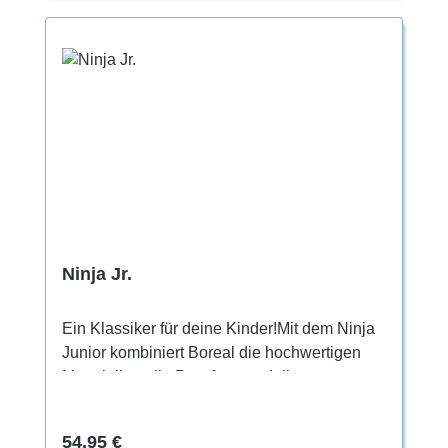
Ninja Jr.
Ein Klassiker für deine Kinder!Mit dem Ninja
Junior kombiniert Boreal die hochwertigen
Materialien, die Passform und die
technischen Leistungsmerkmale ihrer
Erwachsenenschuhe und bündelt sie in
Regulärer Preis:
54,95 €