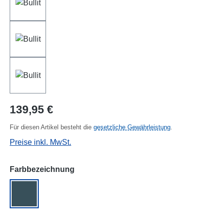
Regulärer Preis:
139,95 €
Für diesen Artikel besteht die
gesetzliche Gewährleistung
.
Preise inkl. MwSt.
auswählen
Farbbezeichnung
rot/petrol