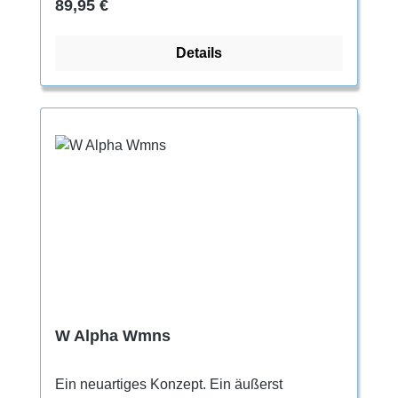
Regulärer Preis:
89,95 €
Asymmetrie für bessere Performance Flaches
Profil, entspannter Fersenrand und
Details
gepolsterte Zunge Fester Halt für die Füße
durch lange Schnürung
W Alpha Wmns
Ein neuartiges Konzept. Ein äußerst