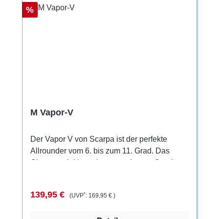
Rabatt
%
M Vapor-V
Der Vapor V von Scarpa ist der perfekte
Allrounder vom 6. bis zum 11. Grad. Das
Obermaterial besteht aus mehreren Suede-
Leder und Microfaser-Schnittteilen, die so
miteinander vernäht sind, dass sich die Form
Verkaufspreis:
Regulärer Preis:
139,95 €
*
(UVP
:
169,95 €
)
perfekt an den Fuß schmiegt, ohne
Druckstellen zu verursachen. Der Mittelfuß