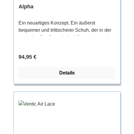
Alpha
Ein neuartiges Konzept. Ein äußerst
bequemer und trittsicherer Schuh, der in der
normalen Straßenschuhgröße getragen wird.
Für den ganztägigen Gebrauch.Für jeden, der
beim Klettern Wert auf höchste
Regulärer Preis:
94,95 €
Bequemlichkeit legt. Geeignet besonders
zum Trainieren, Indoorklettern und für lange
Details
Klettereinheiten.