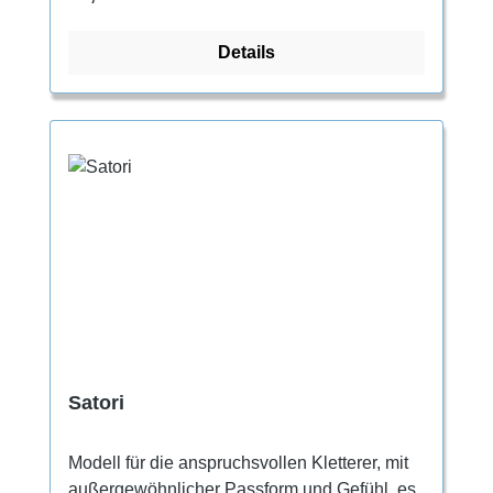
einem freundlichen, leicht zu bedienenden
Kinder-Kletterschuh.
Details
Satori
Modell für die anspruchsvollen Kletterer, mit
außergewöhnlicher Passform und Gefühl, es