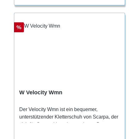
asymmetrische Leisten, wenig Vorspannung
und die gepolsterte Zunge machen den Tanta
zu einem bequemen Kletterschuh, der sich
gut an verschiedene Fußbreiten anpasst.
Rabatt
%
W Velocity Wmn
Der Velocity Wmn ist ein bequemer,
unterstützender Kletterschuh von Scarpa, der
sich für Genusskletterinnen eignet. Das
Obermaterial besteht vollständig aus