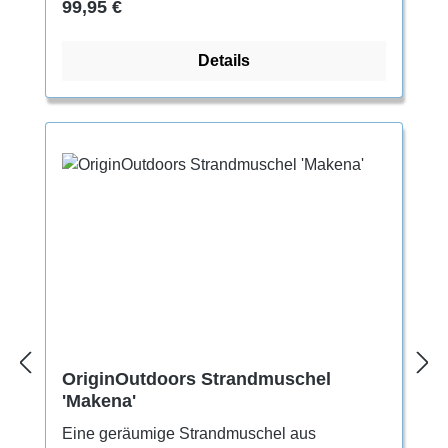
Regulärer Preis:
99,95 €
Details
OriginOutdoors Strandmuschel
'Makena'
Eine geräumige Strandmuschel aus